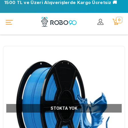
1500 TL ve Üzeri Alışverişlerde Kargo Ücretsiz 🚚
0
STOKTA YOK