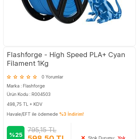
Flashforge - High Speed PLA+ Cyan
Filament 1Kg
0 Yorumlar
Marka :
Flashforge
Ürün Kodu : R004503
498,75
TL + KDV
Havale/EFT ile ödemede
%3 İndirim!
795,15
TL
%25
598,50
TL
Stok Durumu:
Yok