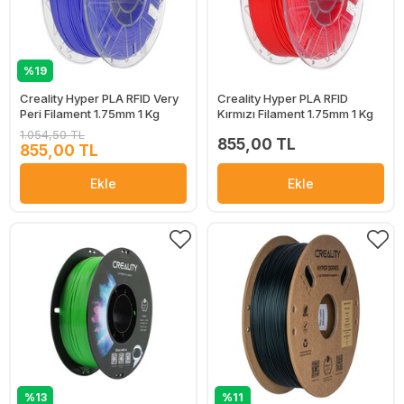
%19
Creality Hyper PLA RFID Very
Creality Hyper PLA RFID
Peri Filament 1.75mm 1 Kg
Kırmızı Filament 1.75mm 1 Kg
1.054,50 TL
855,00 TL
855,00 TL
Ekle
Ekle
%13
%11