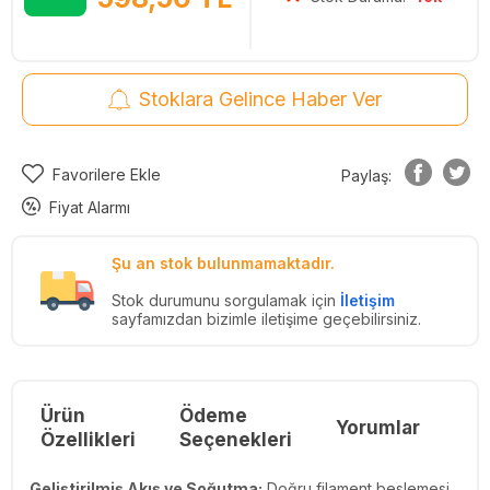
Stoklara Gelince Haber Ver
Favorilere Ekle
Paylaş:
Fiyat Alarmı
Şu an stok bulunmamaktadır.
Stok durumunu sorgulamak için
İletişim
sayfamızdan bizimle iletişime geçebilirsiniz.
Ürün
Ödeme
Yorumlar
Re
Özellikleri
Seçenekleri
Geliştirilmiş Akış ve Soğutma:
Doğru filament beslemesi