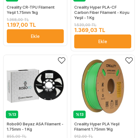
Creality CR-TPU Filament
Creality Hyper PLA-CF
Yeşil 1.75mm 1kg
Carbon Fiber Filament - Koyu
Yeşil - 1 Kg
1.368,00 TL
1.197,00 TL
1.539,00 TL
1.369,03 TL
Ekle
Ekle
%13
%13
Robo90 Beyaz ASA Filament -
Creality Hyper PLA Yeşil
1.75mm - 1 Kg
Filament 1.75mm 1Kg
855,00 TL
912,00 TL