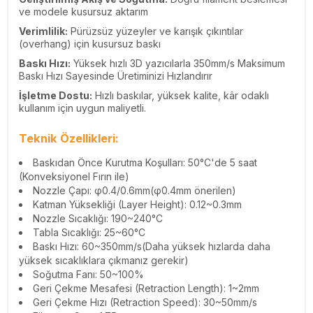
ve modele kusursuz aktarım
Verimlilik:
Pürüzsüz yüzeyler ve karışık çıkıntılar
(overhang) için kusursuz baskı
Baskı Hızı:
Yüksek hızlı 3D yazıcılarla 350mm/s Maksimum
Baskı Hızı Sayesinde Üretiminizi Hızlandırır
İşletme Dostu:
Hızlı baskılar, yüksek kalite, kâr odaklı
kullanım için uygun maliyetli.
Teknik Özellikleri:
Baskıdan Önce Kurutma Koşulları:
50°C'de 5 saat
(Konveksiyonel Fırın ile)
Nozzle Çapı: φ0.4/0.6mm(φ0.4mm önerilen)
Katman Yüksekliği (Layer Height): 0.12~0.3mm
Nozzle Sıcaklığı: 190~240°C
Tabla Sıcaklığı: 25~60°C
Baskı Hızı: 60~350mm/s(Daha yüksek hızlarda daha
yüksek sıcaklıklara çıkmanız gerekir)
Soğutma Fanı: 50~100%
Geri Çekme Mesafesi (Retraction Length): 1~2mm
Geri Çekme Hızı (Retraction Speed): 30~50mm/s