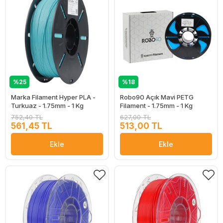
%25
%18
Marka Filament Hyper PLA -
Robo90 Açık Mavi PETG
Turkuaz - 1.75mm - 1 Kg
Filament - 1.75mm - 1 Kg
752,40 TL
627,00 TL
561,45 TL
513,00 TL
Ekle
Ekle