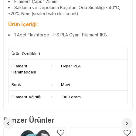
Filament Çapı: 1.75mm
Saklama ve Depolama Koşulları: Oda Sıcaklığı <40°C,
≤20% Nem (sealed with desiccant)
Ürün İçeriği:
1 Adet Flashforge - HS PLA Cyan Filament 1KG
Ürün Özellikleri
Filament
:
Hyper PLA
Hammaddesi
Renk
:
Mavi
Filament Ağırlığı
:
1000 gram
Benzer Ürünler