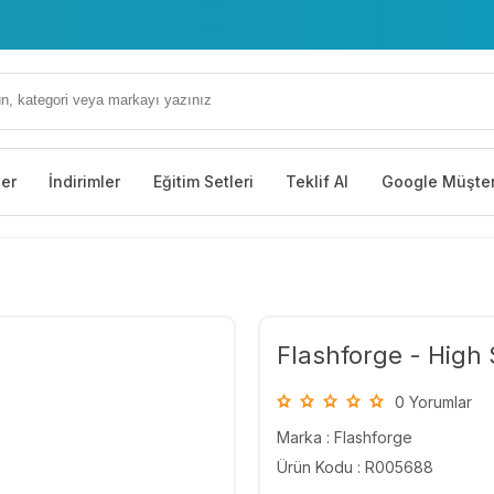
ler
İndirimler
Eğitim Setleri
Teklif Al
Google Müşter
Flashforge - High 
0 Yorumlar
Marka :
Flashforge
Ürün Kodu : R005688