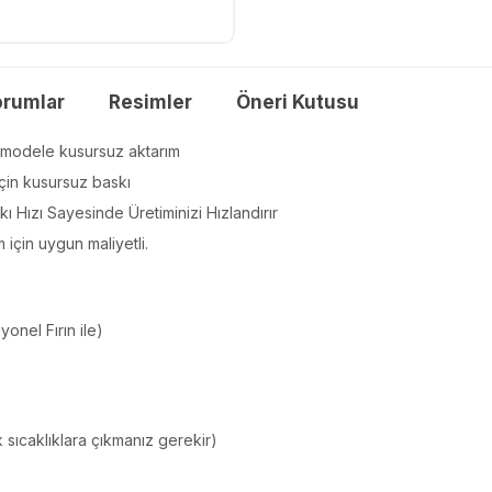
orumlar
Resimler
Öneri Kutusu
 modele kusursuz aktarım
için kusursuz baskı
 Hızı Sayesinde Üretiminizi Hızlandırır
m için uygun maliyetli.
onel Fırın ile)
sıcaklıklara çıkmanız gerekir)