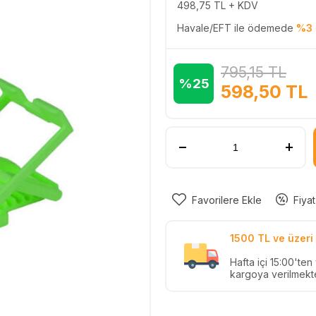
498,75
TL + KDV
Havale/EFT ile ödemede
%3 
795,15
TL
%25
598,50
TL
Favorilere Ekle
Fiyat
1500 TL ve üzeri 
Hafta içi 15:00'te
kargoya verilmekte