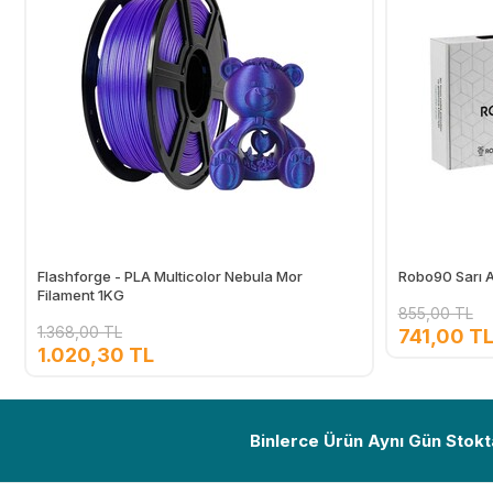
Flashforge - PLA Multicolor Nebula Mor
Robo90 Sarı A
Filament 1KG
855,00 TL
1.368,00 TL
741,00 T
1.020,30 TL
Ekle
Binlerce Ürün Aynı Gün Stokt