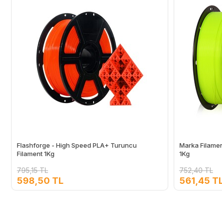
Flashforge - High Speed PLA+ Turuncu
Marka Filamen
Filament 1Kg
1Kg
795,15 TL
752,40 TL
598,50 TL
561,45 T
Ekle