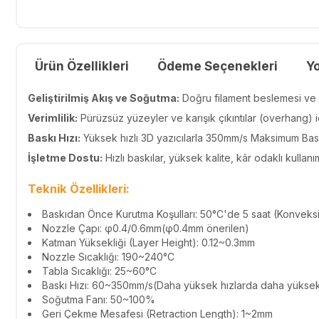
Ürün Özellikleri
Ödeme Seçenekleri
Y
Geliştirilmiş Akış ve Soğutma:
Doğru filament beslemesi ve
Verimlilik:
Pürüzsüz yüzeyler ve karışık çıkıntılar (overhang) 
Baskı Hızı:
Yüksek hızlı 3D yazıcılarla 350mm/s Maksimum Baskı
İşletme Dostu:
Hızlı baskılar, yüksek kalite, kâr odaklı kullanı
Teknik Özellikleri:
Baskıdan Önce Kurutma Koşulları:
50°C'de 5 saat (Konveksiy
Nozzle Çapı: φ0.4/0.6mm(φ0.4mm önerilen)
Katman Yüksekliği (Layer Height): 0.12~0.3mm
Nozzle Sıcaklığı: 190~240°C
Tabla Sıcaklığı: 25~60°C
Baskı Hızı: 60~350mm/s(Daha yüksek hızlarda daha yüksek 
Soğutma Fanı: 50~100%
Geri Çekme Mesafesi (Retraction Length): 1~2mm