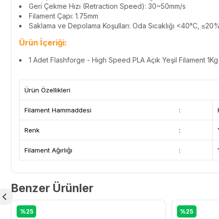
Geri Çekme Hızı (Retraction Speed): 30~50mm/s
Filament Çapı: 1.75mm
Saklama ve Depolama Koşulları: Oda Sıcaklığı <40°C, ≤20
Ürün İçeriği:
1 Adet
Flashforge - High Speed PLA Açık Yeşil Filament 1Kg
Ürün Özellikleri
Filament Hammaddesi
:
Renk
:
Filament Ağırlığı
:
Benzer Ürünler
%25
%25