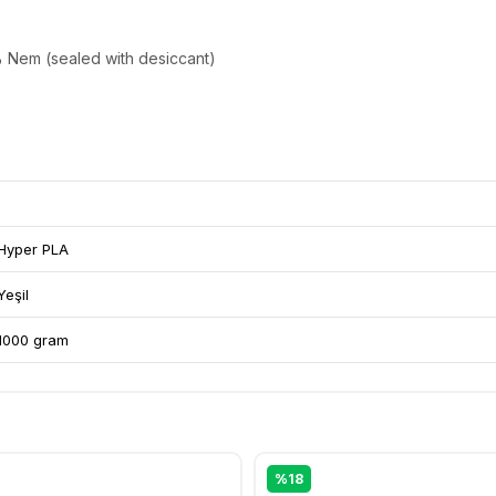
% Nem (sealed with desiccant)
Hyper PLA
Yeşil
1000 gram
%18