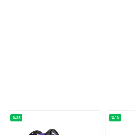
%25
%13