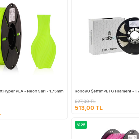
t Hyper PLA - Neon Sarı - 1.75mm
Robo90 Şeffaf PETG Filament - 1.
627,00 TL
513,00 TL
L
Ekle
%25