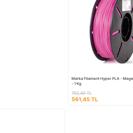
Marka Filament Hyper PLA - Mage
- 1 Kg
752,40 TL
561,45 TL