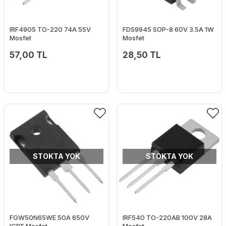
IRF4905 TO-220 74A 55V
FDS9945 SOP-8 60V 3.5A 1W
Mosfet
Mosfet
57,00 TL
28,50 TL
STOKTA YOK
STOKTA YOK
FGW50N65WE 50A 650V
IRF540 TO-220AB 100V 28A