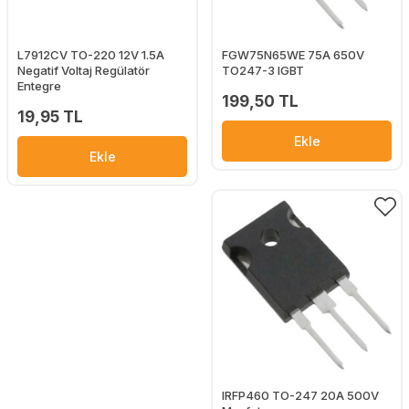
L7912CV TO-220 12V 1.5A
FGW75N65WE 75A 650V
Negatif Voltaj Regülatör
TO247-3 IGBT
Entegre
199,50 TL
19,95 TL
Ekle
Ekle
IRFP460 TO-247 20A 500V