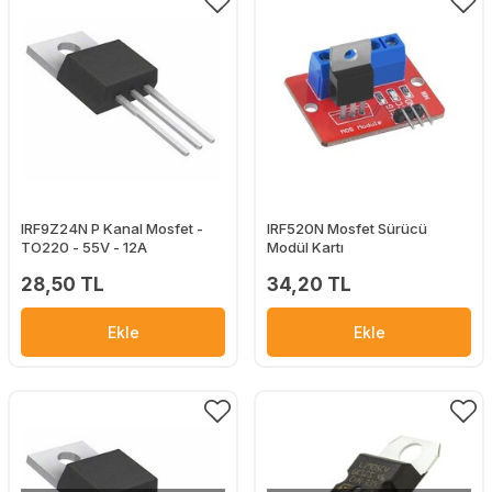
IRF9Z24N P Kanal Mosfet -
IRF520N Mosfet Sürücü
TO220 - 55V - 12A
Modül Kartı
28,50 TL
34,20 TL
Ekle
Ekle