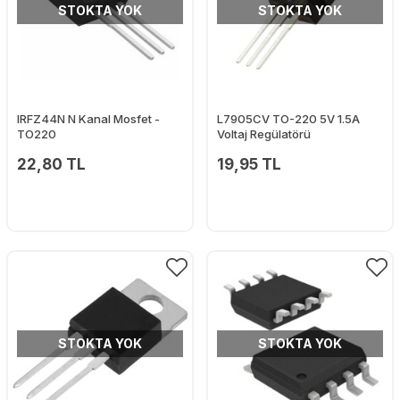
STOKTA YOK
STOKTA YOK
IRFZ44N N Kanal Mosfet -
L7905CV TO-220 5V 1.5A
TO220
Voltaj Regülatörü
22,80 TL
19,95 TL
STOKTA YOK
STOKTA YOK