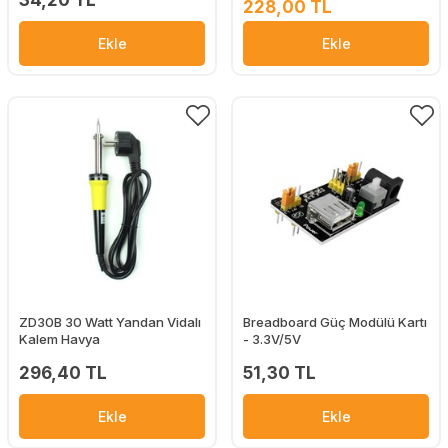
34,20 TL
228,00 TL
Ekle
Ekle
ZD30B 30 Watt Yandan Vidalı
Breadboard Güç Modülü Kartı
Kalem Havya
- 3.3V/5V
296,40 TL
51,30 TL
Ekle
Ekle