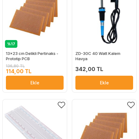
%17
13x23 cm Delikli Pertinaks -
ZD-30C 40 Watt Kalem
Prototip PCB
Havya
136,80 TL
342,00 TL
114,00 TL
Ekle
Ekle