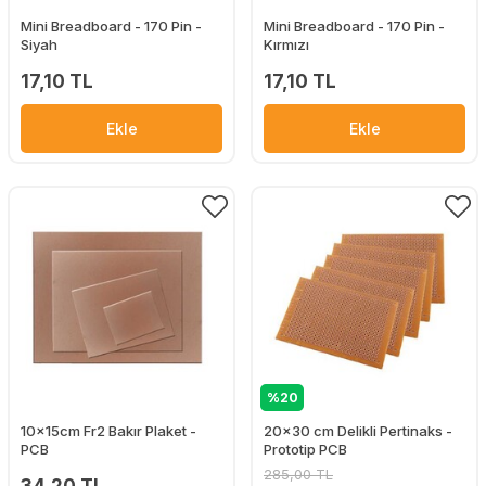
Mini Breadboard - 170 Pin -
Mini Breadboard - 170 Pin -
Siyah
Kırmızı
17,10 TL
17,10 TL
Ekle
Ekle
%20
10x15cm Fr2 Bakır Plaket -
20x30 cm Delikli Pertinaks -
PCB
Prototip PCB
285,00 TL