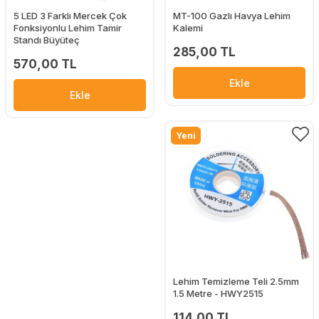
5 LED 3 Farklı Mercek Çok
MT-100 Gazlı Havya Lehim
Fonksiyonlu Lehim Tamir
Kalemi
Standı Büyüteç
285,00 TL
570,00 TL
Ekle
Ekle
Yeni
Lehim Temizleme Teli 2.5mm
1.5 Metre - HWY2515
114,00 TL