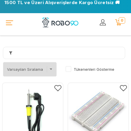
1500 TL ve Üzeri Alışverişlerde Kargo Ücretsiz 🚚
📍 Ofisimiz taşındı. Yeni adresimiz: Ostim OSB, Turan
Çiğdem Cd. No: 35 Yenimahalle/Ankara
0
Tükenenleri Gösterme