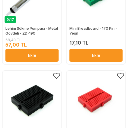
%17
Lehim Sökme Pompası - Metal
Mini Breadboard - 170 Pin -
Gövdeli - ZD-190
Yeşil
68,40 TL
17,10 TL
57,00 TL
Ekle
Ekle