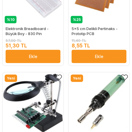
%10
%25
Elektronik Breadboard -
5x5 cm Delikli Pertinaks -
Büyük Boy - 830 Pin
Prototip PCB
57,00 TL
11,40 TL
51,30 TL
8,55 TL
Ekle
Ekle
Yeni
Yeni