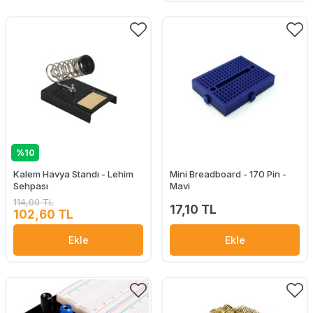
%10
Kalem Havya Standı - Lehim
Mini Breadboard - 170 Pin -
Sehpası
Mavi
114,00 TL
17,10 TL
102,60 TL
Ekle
Ekle