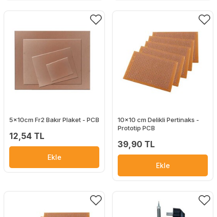
5x10cm Fr2 Bakır Plaket - PCB
10x10 cm Delikli Pertinaks -
Prototip PCB
12,54 TL
39,90 TL
Ekle
Ekle