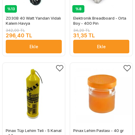
%13
%8
ZD30B 40 Watt Yandan Vidalı
Elektronik Breadboard - Orta
Kalem Havya
Boy - 400 Pin
342,00 TL
34,20 TL
296,40 TL
31,35 TL
Ekle
Ekle
Pinax Tüp Lehim Teli - 5 Kanal
Pinax Lehim Pastası - 40 gr