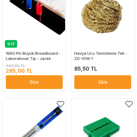
%17
1660 Pin Büyük Breadboard -
Havya Ucu Temizleme Teli -
Laboratuvar Tip - Jacklı
ZD-10W-1
342,00 TL
85,50 TL
285,00 TL
Ekle
Ekle