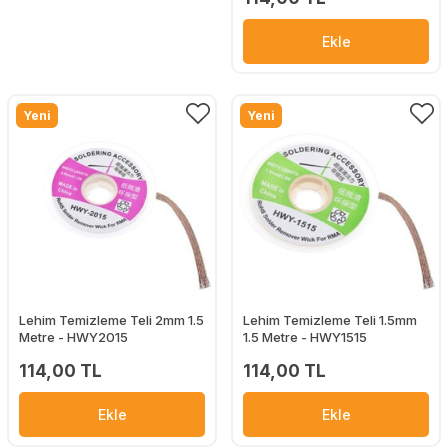
Ekle
Yeni
Yeni
Lehim Temizleme Teli 2mm 1.5
Lehim Temizleme Teli 1.5mm
Metre - HWY2015
1.5 Metre - HWY1515
114,00 TL
114,00 TL
Ekle
Ekle