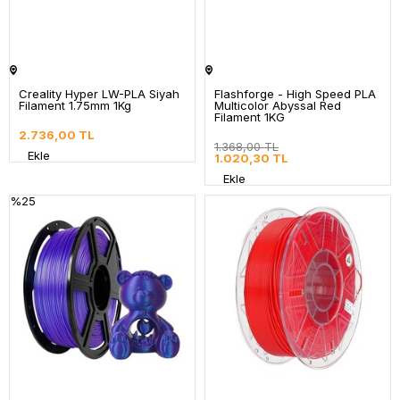
Creality Hyper LW-PLA Siyah
Flashforge - High Speed PLA
Filament 1.75mm 1Kg
Multicolor Abyssal Red
Filament 1KG
2.736,00 TL
1.368,00 TL
Ekle
1.020,30 TL
Ekle
%25