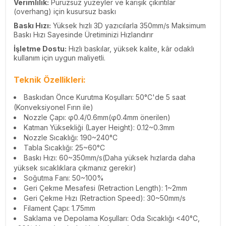
Verimlilik:
Pürüzsüz yüzeyler ve karışık çıkıntılar
(overhang) için kusursuz baskı
Baskı Hızı:
Yüksek hızlı 3D yazıcılarla 350mm/s Maksimum
Baskı Hızı Sayesinde Üretiminizi Hızlandırır
İşletme Dostu:
Hızlı baskılar, yüksek kalite, kâr odaklı
kullanım için uygun maliyetli.
Teknik Özellikleri:
Baskıdan Önce Kurutma Koşulları:
50°C'de 5 saat
(Konveksiyonel Fırın ile)
Nozzle Çapı: φ0.4/0.6mm(φ0.4mm önerilen)
Katman Yüksekliği (Layer Height): 0.12~0.3mm
Nozzle Sıcaklığı: 190~240°C
Tabla Sıcaklığı: 25~60°C
Baskı Hızı: 60~350mm/s(Daha yüksek hızlarda daha
yüksek sıcaklıklara çıkmanız gerekir)
Soğutma Fanı: 50~100%
Geri Çekme Mesafesi (Retraction Length): 1~2mm
Geri Çekme Hızı (Retraction Speed): 30~50mm/s
Filament Çapı: 1.75mm
Saklama ve Depolama Koşulları: Oda Sıcaklığı <40°C,