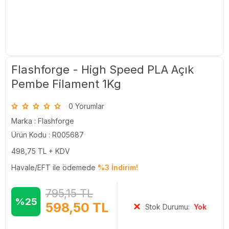
Flashforge - High Speed PLA Açık
Pembe Filament 1Kg
0 Yorumlar
Marka :
Flashforge
Ürün Kodu : R005687
498,75
TL + KDV
Havale/EFT ile ödemede
%3 İndirim!
795,15
TL
%25
598,50
TL
Stok Durumu:
Yok