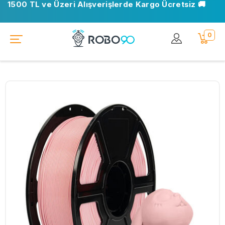
1500 TL ve Üzeri Alışverişlerde Kargo Ücretsiz 🚚
0
STOKTA YOK