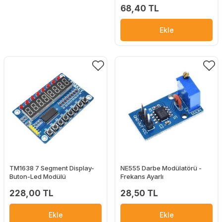
68,40 TL
Ekle
TM1638 7 Segment Display-
NE555 Darbe Modülatörü -
Buton-Led Modülü
Frekans Ayarlı
228,00 TL
28,50 TL
Ekle
Ekle