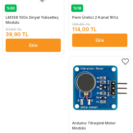
%30
%18
LM358 100x Sinyal Yükselteç
Pwm Üretici 2 Kanal 1Khz
Modülü
139,65 TL
114,00 TL
57,00 TL
39,90 TL
Ekle
Ekle
Arduino Titreşimli Motor
Modülü