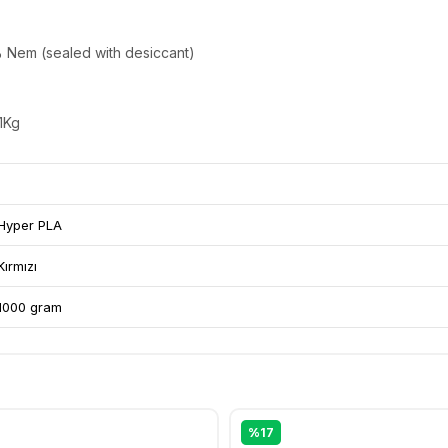
% Nem (sealed with desiccant)
1Kg
Hyper PLA
Kırmızı
1000 gram
%17