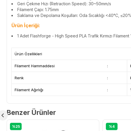
Geri Çekme Hızı (Retraction Speed): 30~50mm/s
Filament Çapı: 1.75mm
Saklama ve Depolama Koşulları: Oda Sıcaklığı <40°C, ≤20
Ürün İçeriği:
1 Adet
Flashforge - High Speed PLA Trafik Kırmızı Filament 
Ürün Özellikleri
Filament Hammaddesi
:
Renk
:
Filament Ağırlığı
:
Benzer Ürünler
%25
%4