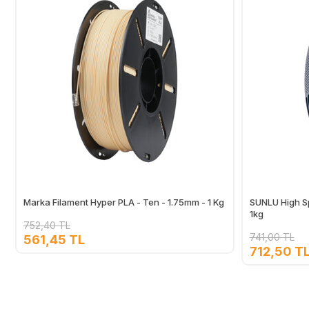
Marka Filament Hyper PLA - Ten - 1.75mm - 1 Kg
SUNLU High Sp
1kg
752,40 TL
741,00 TL
561,45 TL
712,50 T
Ekle