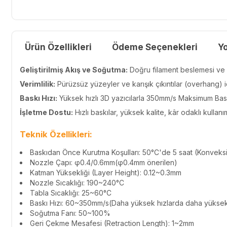
Ürün Özellikleri
Ödeme Seçenekleri
Y
Geliştirilmiş Akış ve Soğutma:
Doğru filament beslemesi ve
Verimlilik:
Pürüzsüz yüzeyler ve karışık çıkıntılar (overhang) 
Baskı Hızı:
Yüksek hızlı 3D yazıcılarla 350mm/s Maksimum Baskı
İşletme Dostu:
Hızlı baskılar, yüksek kalite, kâr odaklı kullanı
Teknik Özellikleri:
Baskıdan Önce Kurutma Koşulları:
50°C'de 5 saat (Konveksiy
Nozzle Çapı: φ0.4/0.6mm(φ0.4mm önerilen)
Katman Yüksekliği (Layer Height): 0.12~0.3mm
Nozzle Sıcaklığı: 190~240°C
Tabla Sıcaklığı: 25~60°C
Baskı Hızı: 60~350mm/s(Daha yüksek hızlarda daha yüksek 
Soğutma Fanı: 50~100%
Geri Çekme Mesafesi (Retraction Length): 1~2mm