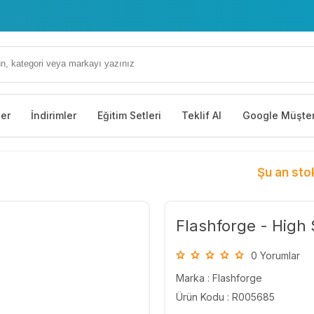
ler
İndirimler
Eğitim Setleri
Teklif Al
Google Müşter
Şu an sto
Flashforge - High 
0 Yorumlar
Marka :
Flashforge
Ürün Kodu : R005685