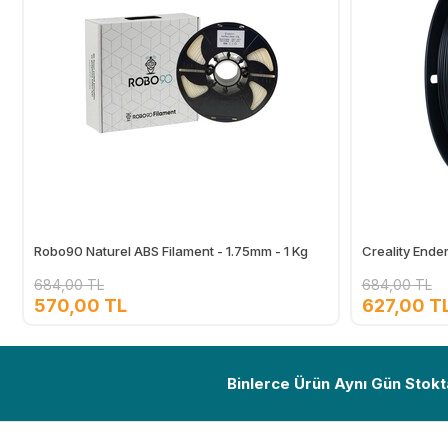
Robo90 Naturel ABS Filament - 1.75mm - 1 Kg
Creality Ende
684,00 TL
684,00 TL
570,00 TL
627,00 T
Ekle
Binlerce Ürün Aynı Gün Stokt