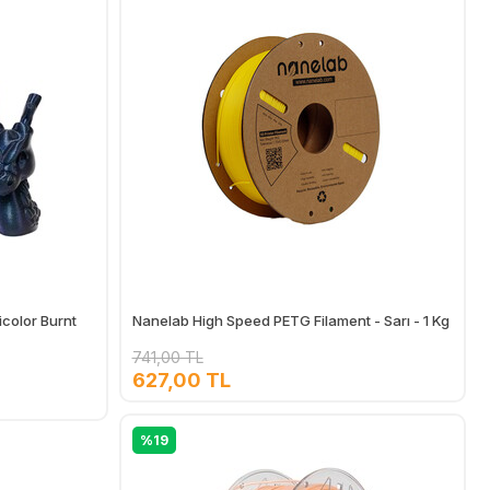
icolor Burnt
Nanelab High Speed PETG Filament - Sarı - 1 Kg
741,00 TL
627,00 TL
Ekle
Ekle
%19