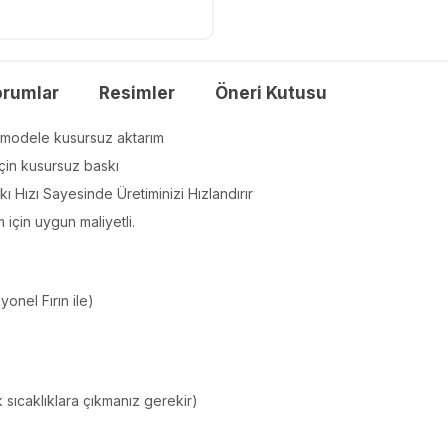
orumlar
Resimler
Öneri Kutusu
 modele kusursuz aktarım
için kusursuz baskı
 Hızı Sayesinde Üretiminizi Hızlandırır
m için uygun maliyetli.
onel Fırın ile)
sıcaklıklara çıkmanız gerekir)