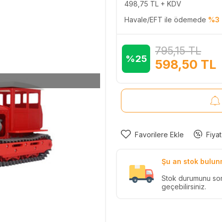
498,75
TL + KDV
Havale/EFT ile ödemede
%3 
795,15
TL
%25
598,50
TL
Favorilere Ekle
Fiyat
Şu an stok bulun
Stok durumunu so
geçebilirsiniz.