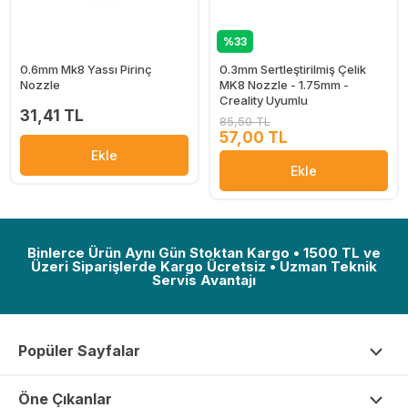
%33
0.6mm Mk8 Yassı Pirinç
0.3mm Sertleştirilmiş Çelik
Nozzle
MK8 Nozzle - 1.75mm -
Creality Uyumlu
31,41 TL
85,50 TL
57,00 TL
Ekle
Ekle
Binlerce Ürün Aynı Gün Stoktan Kargo • 1500 TL ve
Üzeri Siparişlerde Kargo Ücretsiz • Uzman Teknik
Servis Avantajı
Popüler Sayfalar
Öne Çıkanlar