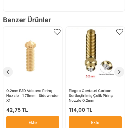
Benzer Ürünler
0.2mm E3D Volcano Pirinç
Elegoo Centauri Carbon
Nozzle - 1.75mm - Sidewinder
Sertleştirilmiş Çelik Pirinç
X1
Nozzle 0.2mm
42,75 TL
114,00 TL
Ekle
Ekle