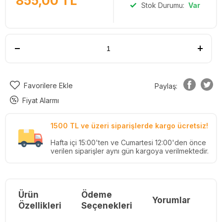
855,00
TL
Stok Durumu:
Var
Favorilere Ekle
Paylaş:
Fiyat Alarmı
1500 TL ve üzeri siparişlerde kargo ücretsiz!
Hafta içi 15:00'ten ve Cumartesi 12:00'den önce
verilen siparişler aynı gün kargoya verilmektedir.
Ürün
Ödeme
Yorumlar
Re
Özellikleri
Seçenekleri