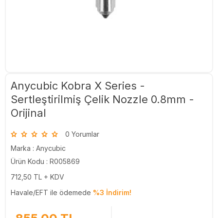
Anycubic Kobra X Series -
Sertleştirilmiş Çelik Nozzle 0.8mm -
Orijinal
0 Yorumlar
Marka :
Anycubic
Ürün Kodu : R005869
712,50
TL + KDV
Havale/EFT ile ödemede
%3 İndirim!