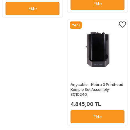
Ekle
Ekle
Yeni
Anycubic - Kobra 3 Printhead
Komple Set Assembly -
S010240
4.845,00 TL
Ekle