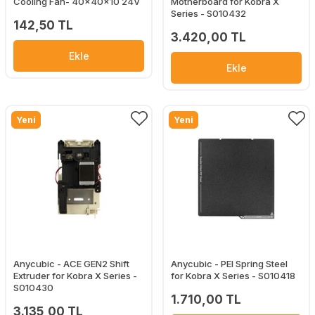
Cooling Fan- 40x40x10 24V
Motherboard for Kobra X
Series - S010432
142,50 TL
3.420,00 TL
Ekle
Ekle
Yeni
Yeni
Anycubic - ACE GEN2 Shift
Anycubic - PEI Spring Steel
Extruder for Kobra X Series -
for Kobra X Series - S010418
S010430
1.710,00 TL
3.135,00 TL