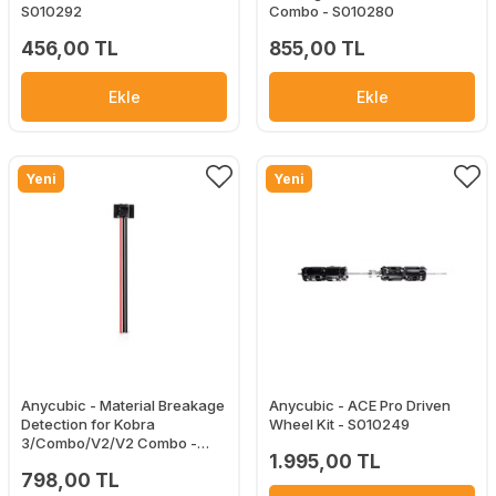
S010292
Combo - S010280
456,00 TL
855,00 TL
Ekle
Ekle
Yeni
Yeni
Anycubic - Material Breakage
Anycubic - ACE Pro Driven
Detection for Kobra
Wheel Kit - S010249
3/Combo/V2/V2 Combo -
1.995,00 TL
S010252
798,00 TL