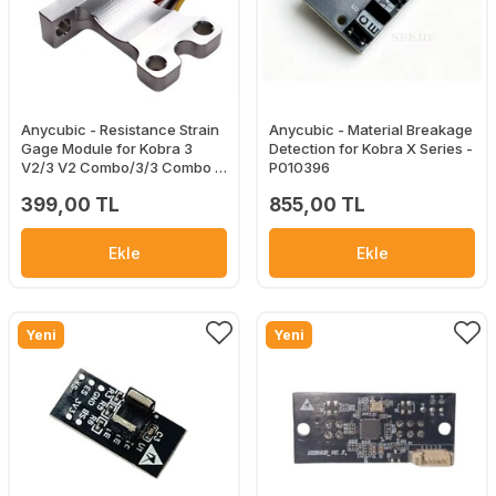
Anycubic - Resistance Strain
Anycubic - Material Breakage
Gage Module for Kobra 3
Detection for Kobra X Series -
V2/3 V2 Combo/3/3 Combo -
P010396
P040651
399,00 TL
855,00 TL
Ekle
Ekle
Yeni
Yeni