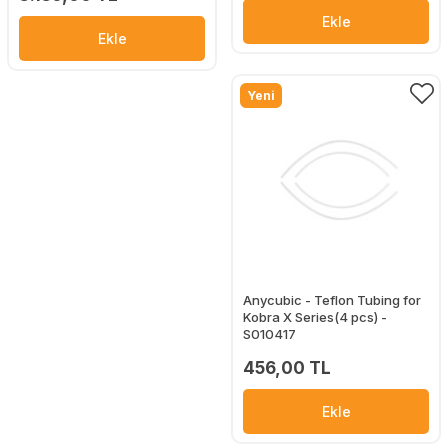
Ekle
Ekle
Yeni
Anycubic - Teflon Tubing for
Kobra X Series(4 pcs) -
S010417
456,00 TL
Ekle