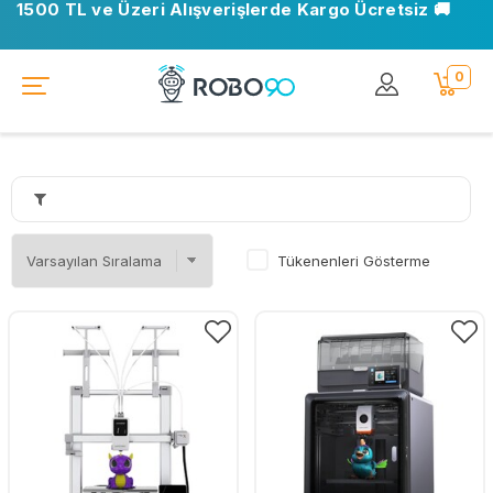
1500 TL ve Üzeri Alışverişlerde Kargo Ücretsiz 🚚
📍 Ofisimiz taşındı. Yeni adresimiz: Ostim OSB, Turan
Çiğdem Cd. No: 35 Yenimahalle/Ankara
0
Tükenenleri Gösterme