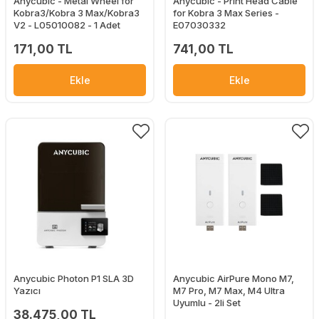
Anycubic - Metal Wheel for
Anycubic - Print Head Cable
Kobra3/Kobra 3 Max/Kobra3
for Kobra 3 Max Series -
V2 - L05010082 - 1 Adet
E07030332
171,00 TL
741,00 TL
Ekle
Ekle
Anycubic Photon P1 SLA 3D
Anycubic AirPure Mono M7,
Yazıcı
M7 Pro, M7 Max, M4 Ultra
Uyumlu - 2li Set
38.475,00 TL