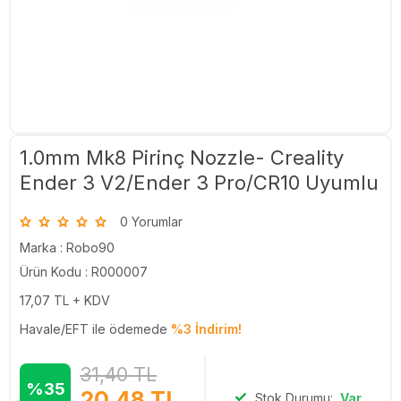
1.0mm Mk8 Pirinç Nozzle- Creality
Ender 3 V2/Ender 3 Pro/CR10 Uyumlu
0 Yorumlar
Marka :
Robo90
Ürün Kodu : R000007
17,07
TL + KDV
Havale/EFT ile ödemede
%3 İndirim!
31,40
TL
%35
20,48
TL
Stok Durumu:
Var