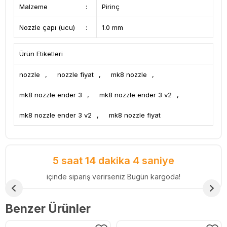
Malzeme
:
Pirinç
Nozzle çapı (ucu)
:
1.0 mm
Ürün Etiketleri
nozzle
,
nozzle fiyat
,
mk8 nozzle
,
mk8 nozzle ender 3
,
mk8 nozzle ender 3 v2
,
mk8 nozzle ender 3 v2
,
mk8 nozzle fiyat
5 saat 14 dakika 3 saniye
içinde sipariş verirseniz Bugün kargoda!
Benzer Ürünler