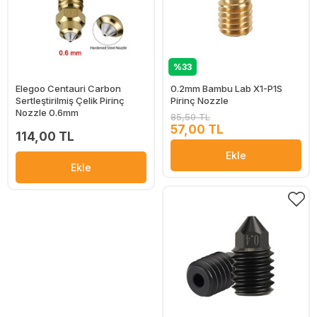
%33
Elegoo Centauri Carbon
0.2mm Bambu Lab X1-P1S
Sertleştirilmiş Çelik Pirinç
Pirinç Nozzle
Nozzle 0.6mm
85,50 TL
57,00 TL
114,00 TL
Ekle
Ekle