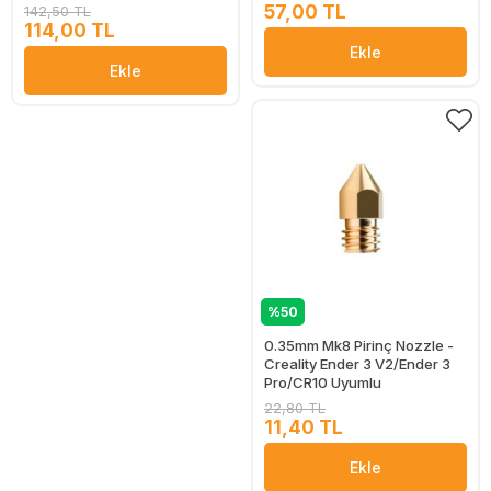
57,00 TL
142,50 TL
114,00 TL
Ekle
Ekle
%50
0.35mm Mk8 Pirinç Nozzle -
Creality Ender 3 V2/Ender 3
Pro/CR10 Uyumlu
22,80 TL
11,40 TL
Ekle