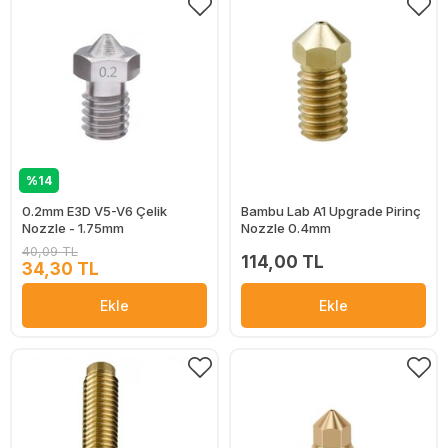
%14
0.2mm E3D V5-V6 Çelik
Bambu Lab A1 Upgrade Pirinç
Nozzle - 1.75mm
Nozzle 0.4mm
40,09 TL
114,00 TL
34,30 TL
Ekle
Ekle