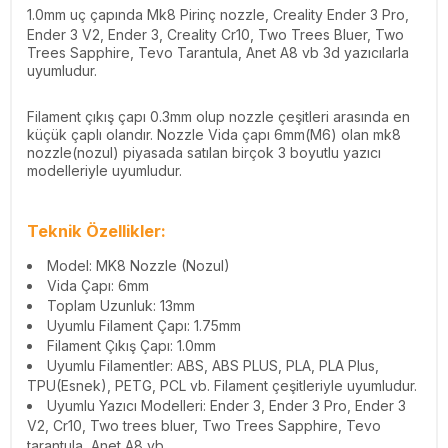
1.0mm uç çapında Mk8 Pirinç nozzle, Creality Ender 3 Pro,
Ender 3 V2, Ender 3, Creality Cr10, Two Trees Bluer, Two
Trees Sapphire, Tevo Tarantula, Anet A8 vb 3d yazıcılarla
uyumludur.
Filament çıkış çapı 0.3mm olup nozzle çeşitleri arasında en
küçük çaplı olandır. Nozzle Vida çapı 6mm(M6) olan mk8
nozzle(nozul) piyasada satılan birçok 3 boyutlu yazıcı
modelleriyle uyumludur.
Teknik Özellikler:
Model: MK8 Nozzle (Nozul)
Vida Çapı: 6mm
Toplam Uzunluk: 13mm
Uyumlu Filament Çapı: 1.75mm
Filament Çıkış Çapı: 1.0mm
Uyumlu Filamentler: ABS, ABS PLUS, PLA, PLA Plus,
TPU(Esnek), PETG, PCL vb. Filament çeşitleriyle uyumludur.
Uyumlu Yazıcı Modelleri: Ender 3, Ender 3 Pro, Ender 3
V2, Cr10, Two trees bluer, Two Trees Sapphire, Tevo
tarantula, Anet A8 vb.