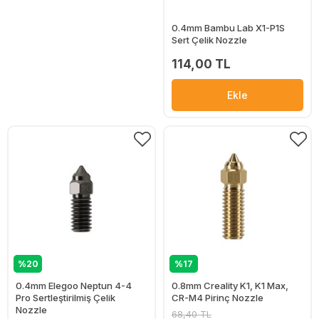
0.4mm Bambu Lab X1-P1S
Sert Çelik Nozzle
114,00 TL
Ekle
%20
%17
0.4mm Elegoo Neptun 4-4
0.8mm Creality K1, K1 Max,
Pro Sertleştirilmiş Çelik
CR-M4 Pirinç Nozzle
Nozzle
68,40 TL