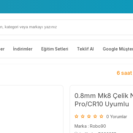
ler
İndirimler
Eğitim Setleri
Teklif Al
Google Müşter
6 saat
0.8mm Mk8 Çelik N
Pro/CR10 Uyumlu
0 Yorumlar
Marka :
Robo90