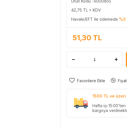
Ürün Kodu : R000855
42,75
TL + KDV
Havale/EFT ile ödemede
%3 
51,30
TL
Favorilere Ekle
Fiyat
1500 TL ve üzeri 
Hafta içi 15:00'te
kargoya verilmekte