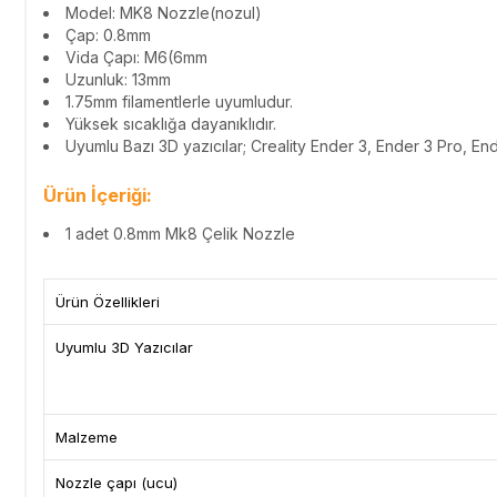
Model: MK8 Nozzle(nozul)
Çap: 0.8mm
Vida Çapı: M6(6mm
Uzunluk: 13mm
1.75mm filamentlerle uyumludur.
Yüksek sıcaklığa dayanıklıdır.
Uyumlu Bazı 3D yazıcılar; Creality Ender 3, Ender 3 Pro, E
Ürün İçeriği:
1 adet 0.8mm Mk8 Çelik Nozzle
Ürün Özellikleri
Uyumlu 3D Yazıcılar
Malzeme
Nozzle çapı (ucu)