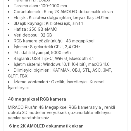
Tarama alanı : 100–1000 mm
Görüntülemek : 6 inç 2K AMOLED dokunmatik ekran
Ek ışık : Kızılötesi dolgu ışıkları, beyaz flaş LED'leri
3D ışık kaynağı : Kızılötesi ışık, sınıf 1
Hafıza : 256 GB eMMC
Veri deposu : 32 GB
RGB kamera çözünürlüğü : 48 megapiksel
İşlemci : 8 çekirdekli CPU, 2,4 GHz
Pil : dahili lityum pil, 5000 mAh
Bağlantı : USB Tip-C, WiFi 6, Bluetooth 4.1
İşletim sistemi : Windows 10/11 (64 bit), macOS 11.0
Dilimleyici biçimleri : KATMAN, OBJ, STL, ASC, 3MF,
GLTF, FBX
İzleme yöntemleri : Özellik, İşaretleyici, Küresel
İşaretleyici
48 megapiksel RGB kamera
MIRACO Plus'ın 48 Megapiksel RGB kamerasıyla , renkli
dokulu 3D modeller ve yüksek çözünürlükte etkileyici
yapılar yaratabilirsiniz.
6 inç 2K AMOLED dokunmatik ekran