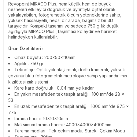
Revopoint MIRACO Plus, hem küçük hem de büyük
nesneleri etkileyici doğruluk ve ayrıntıyla dijital olarak
yakalayabilen, fotogrametrik ölçüm yeteneklerine sahip,
yüksek hassasiyetli, hepsi bir arada, bağımsız bir 3D
tarayıcıdır. Kompakt tasarımı ve sadece 750 g'lık düşük
ağırlığıyla MIRACO Plus , taşınması kolaydır ve hareket
halindeyken kullanılabilir.
Ürün Özellikleri :
Cihaz boyutu : 200x50x110mm
Ağırlık : 750 gr
Teknoloji : Optik yakınlaştırmalı, dörtlü kameralı, yüksek
çözünürlüklü fotogrametrik metrolojiye sahip yapılandırılmış
kızılötesi ışık sistemi
Kare kare doğruluk : 0,04 mm'ye kadar
En yakın mesafeden tek tespit aralığı : 100 mm'de 28 x
53
En uzak mesafeden tek tespit aralığı : 1000 mm'de 975 x
775
tarama hacmi: 10x10x10mm
Maksimum tarama hacmi : 4000x4000x4000mm
Tarama modları : Tek çekim modu, Sürekli Çekim Modu
Tarama hızı : 20fps