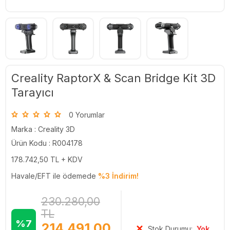
Creality RaptorX & Scan Bridge Kit 3D
Tarayıcı
0 Yorumlar
Marka :
Creality 3D
Ürün Kodu : R004178
178.742,50
TL + KDV
Havale/EFT ile ödemede
%3 İndirim!
230.280,00
TL
%7
214.491,00
Stok Durumu:
Yok