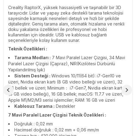
Creality RaptorX, yüksek hassasiyetli ve taşınabilir bir 3D
tarayıcıdır. Lidar ve yapay zeka destekli tarama teknolojisi
sayesinde karmaşık nesneleri detaylı ve hızlı bir şekilde
dijitalleştirir. Geniş tarama alanı, otomatik hizalama ve renkli
doku yakalama özellikleri ile profesyonel ve hobi
kullanımları için idealdir. USB ve kablosuz bağlantı
seçenekleriyle kolay kullanım sunar.
Teknik Özellikleri :
Tarama Modları :
7 Mavi Paralel Lazer Çizgisi, 34 Mavi
Paralel Lazer Çizgisi (Çapraz), NIR(Kızılötesi Dürbünlü
Yapılandırılmış Işık)
Sistem Desteği :
Windows 10/11(64 bit): i7-Gen10 ve
üzeri, Nvidia ekran kartı (8 GB video belleği ve üzeri), 32
GB bellek ve üzeri; Minimum： i7-Gen7, Nvidia ekran kartı
(6 GB video belleği), 16 GB bellek; macOS: 11.7.7 ve üzeri,
Apple M1/M2/M3 serisi işlemciler; RAM: 16 GB ve üzeri
Kablosuz Tarama :
Destekler
7 Mavi Paralel Lazer Çizgisi Teknik Özelikleri :
Doğruluk : 0,02 mm
Hacimsel doğruluk : 0,02 mm + 0,06 mm/m
Tarama hızı : 420.000 ölçüm/sn