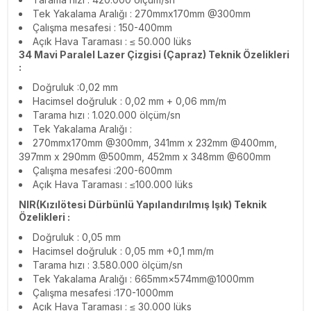
Tek Yakalama Aralığı : 270mmx170mm @300mm
Çalışma mesafesi : 150-400mm
Açık Hava Taraması : ≤ 50.000 lüks
34 Mavi Paralel Lazer Çizgisi (Çapraz) Teknik Özelikleri
:
Doğruluk :0,02 mm
Hacimsel doğruluk : 0,02 mm + 0,06 mm/m
Tarama hızı : 1.020.000 ölçüm/sn
Tek Yakalama Aralığı :
270mmx170mm @300mm, 341mm x 232mm @400mm,
397mm x 290mm @500mm, 452mm x 348mm @600mm
Çalışma mesafesi :200-600mm
Açık Hava Taraması : ≤100.000 lüks
NIR(Kızılötesi Dürbünlü Yapılandırılmış Işık) Teknik
Özelikleri :
Doğruluk : 0,05 mm
Hacimsel doğruluk : 0,05 mm +0,1 mm/m
Tarama hızı : 3.580.000 ölçüm/sn
Tek Yakalama Aralığı : 665mm×574mm@1000mm
Çalışma mesafesi :170-1000mm
Açık Hava Taraması : ≤ 30.000 lüks