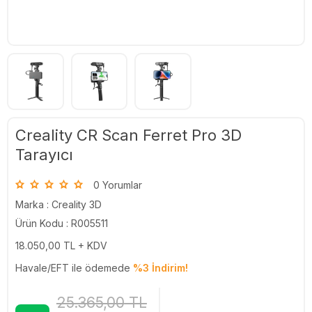
Creality CR Scan Ferret Pro 3D
Tarayıcı
0 Yorumlar
Marka :
Creality 3D
Ürün Kodu : R005511
18.050,00
TL + KDV
Havale/EFT ile ödemede
%3 İndirim!
25.365,00
TL