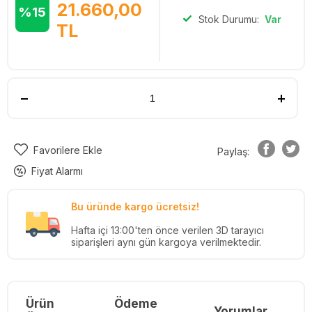
21.660,00
%15
Stok Durumu:
Var
TL
Favorilere Ekle
Paylaş:
Fiyat Alarmı
Bu üründe kargo ücretsiz!
Hafta içi 13:00'ten önce verilen 3D tarayıcı
siparişleri aynı gün kargoya verilmektedir.
Ürün
Ödeme
Yorumlar
Re