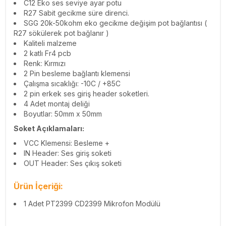
C12 Eko ses seviye ayar potu
R27 Sabit gecikme süre direnci.
SGG 20k-50kohm eko gecikme değişim pot bağlantısı (
R27 sökülerek pot bağlanır )
Kaliteli malzeme
2 katlı Fr4 pcb
Renk: Kırmızı
2 Pin besleme bağlantı klemensi
Çalışma sıcaklığı: -10C / +85C
2 pin erkek ses giriş header soketleri.
4 Adet montaj deliği
Boyutlar: 50mm x 50mm
Soket Açıklamaları:
VCC Klemensi: Besleme +
IN Header: Ses giriş soketi
OUT Header: Ses çıkış soketi
Ürün İçeriği:
1 Adet PT2399 CD2399 Mikrofon Modülü