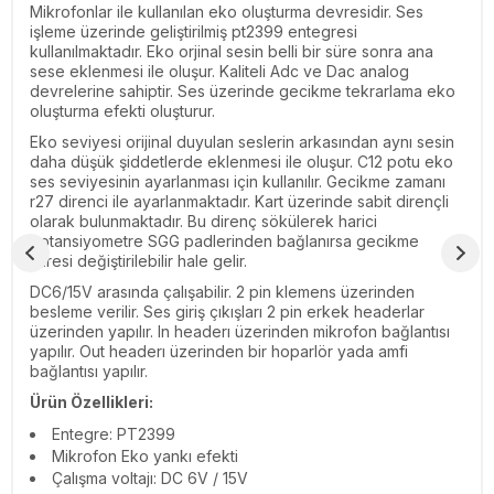
Mikrofonlar ile kullanılan eko oluşturma devresidir. Ses
işleme üzerinde geliştirilmiş pt2399 entegresi
kullanılmaktadır. Eko orjinal sesin belli bir süre sonra ana
sese eklenmesi ile oluşur. Kaliteli Adc ve Dac analog
devrelerine sahiptir. Ses üzerinde gecikme tekrarlama eko
oluşturma efekti oluşturur.
Eko seviyesi orijinal duyulan seslerin arkasından aynı sesin
daha düşük şiddetlerde eklenmesi ile oluşur. C12 potu eko
ses seviyesinin ayarlanması için kullanılır. Gecikme zamanı
r27 direnci ile ayarlanmaktadır. Kart üzerinde sabit dirençli
olarak bulunmaktadır. Bu direnç sökülerek harici
potansiyometre SGG padlerinden bağlanırsa gecikme
süresi değiştirilebilir hale gelir.
DC6/15V arasında çalışabilir. 2 pin klemens üzerinden
besleme verilir. Ses giriş çıkışları 2 pin erkek headerlar
üzerinden yapılır. In headerı üzerinden mikrofon bağlantısı
yapılır. Out headerı üzerinden bir hoparlör yada amfi
bağlantısı yapılır.
Ürün Özellikleri:
Entegre: PT2399
Mikrofon Eko yankı efekti
Çalışma voltajı: DC 6V / 15V