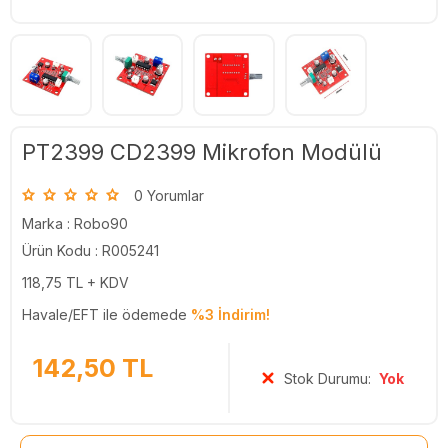
PT2399 CD2399 Mikrofon Modülü
0 Yorumlar
Marka :
Robo90
Ürün Kodu : R005241
118,75
TL + KDV
Havale/EFT ile ödemede
%3 İndirim!
142,50
TL
Stok Durumu:
Yok