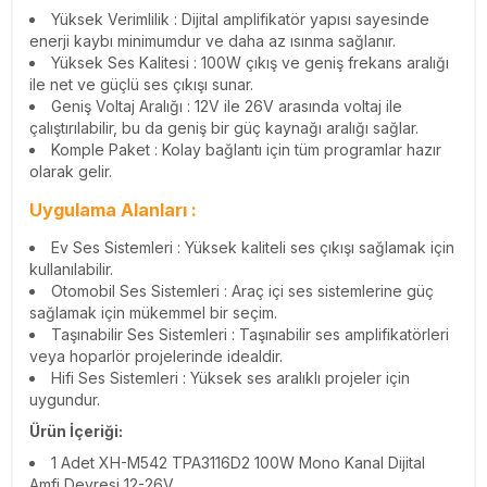
Yüksek Verimlilik : Dijital amplifikatör yapısı sayesinde
enerji kaybı minimumdur ve daha az ısınma sağlanır.
Yüksek Ses Kalitesi : 100W çıkış ve geniş frekans aralığı
ile net ve güçlü ses çıkışı sunar.
Geniş Voltaj Aralığı : 12V ile 26V arasında voltaj ile
çalıştırılabilir, bu da geniş bir güç kaynağı aralığı sağlar.
Komple Paket : Kolay bağlantı için tüm programlar hazır
olarak gelir.
Uygulama Alanları
:
Ev Ses Sistemleri : Yüksek kaliteli ses çıkışı sağlamak için
kullanılabilir.
Otomobil Ses Sistemleri : Araç içi ses sistemlerine güç
sağlamak için mükemmel bir seçim.
Taşınabilir Ses Sistemleri : Taşınabilir ses amplifikatörleri
veya hoparlör projelerinde idealdir.
Hifi Ses Sistemleri : Yüksek ses aralıklı projeler için
uygundur.
Ürün İçeriği:
1 Adet
XH-M542 TPA3116D2 100W Mono Kanal Dijital
Amfi Devresi 12-26V