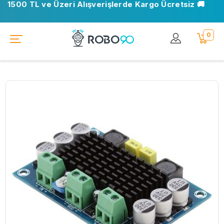
1500 TL ve Üzeri Alışverişlerde Kargo Ücretsiz 🚚
0