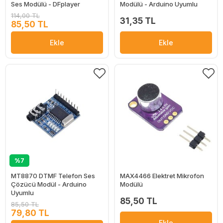
Ses Modülü - DFplayer
Modülü - Arduino Uyumlu
114,00 TL
31,35 TL
85,50 TL
Ekle
Ekle
%7
MT8870 DTMF Telefon Ses
MAX4466 Elektret Mikrofon
Çözücü Modül - Arduino
Modülü
Uyumlu
85,50 TL
85,50 TL
79,80 TL
Ekle