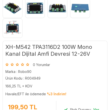
XH-M542 TPA3116D2 100W Mono
Kanal Dijital Amfi Devresi 12-26V
0 Yorumlar
Marka :
Robo90
Ürün Kodu : R004949
166,25
TL + KDV
Havale/EFT ile ödemede
%3 İndirim!
199,50
TL
Stok Durumu:
Var