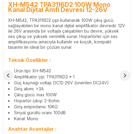
XH-M542 TPA3116D2 100W Mono
Kanal Dijital Amfi Devresi 12-26V
XH-M542, TPA3116D2 çipi kullanarak 100W çıkış gücü
sağlayabilen bir mono kanal dijital amplifikatör devredir. 12V
ile 26V arasında bir voltajla çalışabilen bu devre, yüksek
ses çıkışı ve yüksek verimlilik sunar. Hoparlörler için ses
amplifikasyonu amacıyla kullanılır ve küçük, kompakt
tasarımı ile ideal bir çözüm sunar.
Teknik Özellikler
:
Ürün tipi: XH-M542
Amplifikatör çip: TPA3116D2 * 1
Güç kaynağı voltajı: DC12-26V (önerilen DC24V)
Giriş akımı: >3A
Çıkış gücü: max 100W
Hoparlör çıkışı: 2-8ohm
Giriş empedansı: 10KΩ
Sinyal gürültü oranı: 100dB
Kanal: Mono
Anahtar Avantajlar
: