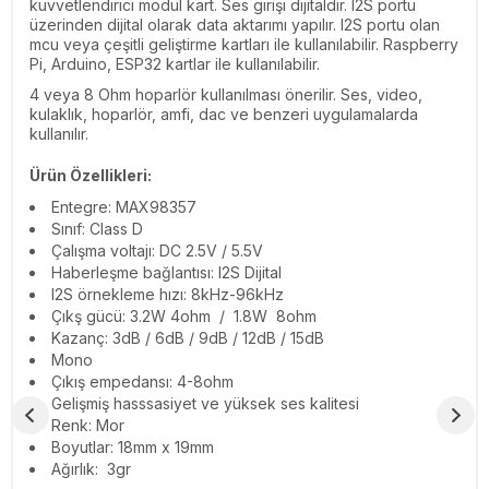
kuvvetlendirici modül kart. Ses girişi dijitaldir. I2S portu
üzerinden dijital olarak data aktarımı yapılır. I2S portu olan
mcu veya çeşitli geliştirme kartları ile kullanılabilir. Raspberry
Pi, Arduino, ESP32 kartlar ile kullanılabilir.
4 veya 8 Ohm hoparlör kullanılması önerilir. Ses, video,
kulaklık, hoparlör, amfi, dac ve benzeri uygulamalarda
kullanılır.
Ürün Özellikleri:
Entegre: MAX98357
Sınıf: Class D
Çalışma voltajı: DC 2.5V / 5.5V
Haberleşme bağlantısı: I2S Dijital
I2S örnekleme hızı: 8kHz-96kHz
Çıkş gücü: 3.2W 4ohm / 1.8W 8ohm
Kazanç: 3dB / 6dB / 9dB / 12dB / 15dB
Mono
Çıkış empedansı: 4-8ohm
Gelişmiş hasssasiyet ve yüksek ses kalitesi
Renk: Mor
Boyutlar: 18mm x 19mm
Ağırlık: 3gr