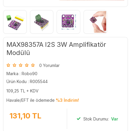
MAX98357A I2S 3W Amplifikatör
Modülü
0 Yorumlar
Marka :
Robo90
Ürün Kodu : R005544
109,25
TL + KDV
Havale/EFT ile ödemede
%3 İndirim!
131,10
TL
Stok Durumu:
Var