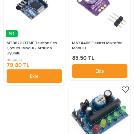
%7
MT8870 DTMF Telefon Ses
MAX4466 Elektret Mikrofon
Çözücü Modül - Arduino
Modülü
Uyumlu
85,50 TL
85,50 TL
79,80 TL
Ekle
Ekle