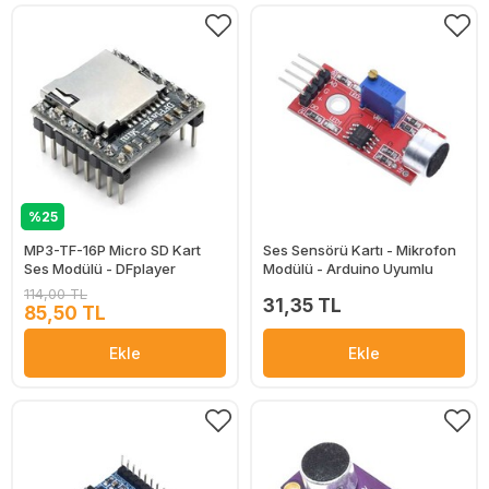
%25
MP3-TF-16P Micro SD Kart
Ses Sensörü Kartı - Mikrofon
Ses Modülü - DFplayer
Modülü - Arduino Uyumlu
114,00 TL
31,35 TL
85,50 TL
Ekle
Ekle