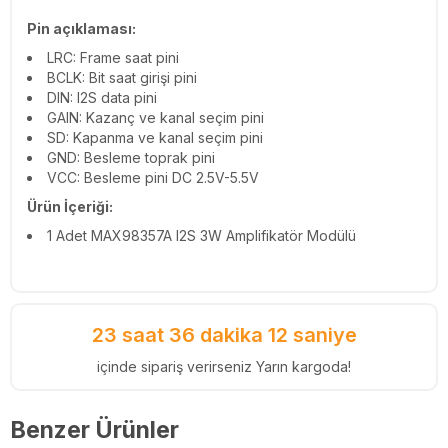
Pin açıklaması:
LRC: Frame saat pini
BCLK: Bit saat girişi pini
DIN: I2S data pini
GAIN: Kazanç ve kanal seçim pini
SD: Kapanma ve kanal seçim pini
GND: Besleme toprak pini
VCC: Besleme pini DC 2.5V-5.5V
Ürün İçeriği:
1 Adet
MAX98357A I2S 3W Amplifikatör Modülü
23 saat 36 dakika 11 saniye
içinde sipariş verirseniz Yarın kargoda!
Benzer Ürünler