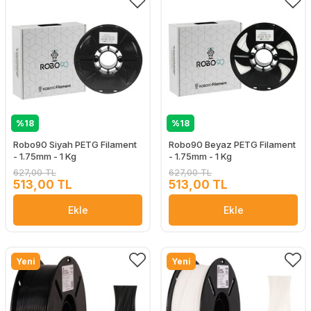
%18
%18
Robo90 Siyah PETG Filament
Robo90 Beyaz PETG Filament
- 1.75mm - 1 Kg
- 1.75mm - 1 Kg
627,00 TL
627,00 TL
513,00 TL
513,00 TL
Ekle
Ekle
Yeni
Yeni