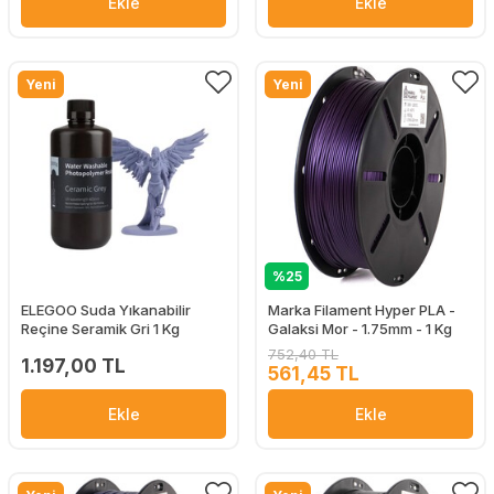
Ekle
Ekle
Yeni
Yeni
%25
ELEGOO Suda Yıkanabilir
Marka Filament Hyper PLA -
Reçine Seramik Gri 1 Kg
Galaksi Mor - 1.75mm - 1 Kg
752,40 TL
1.197,00 TL
561,45 TL
Ekle
Ekle