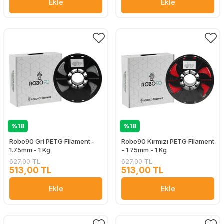
Ekle
Ekle
%18
%18
Robo90 Gri PETG Filament -
Robo90 Kırmızı PETG Filament
1.75mm - 1 Kg
- 1.75mm - 1 Kg
627,00 TL
627,00 TL
513,00 TL
513,00 TL
Ekle
Ekle