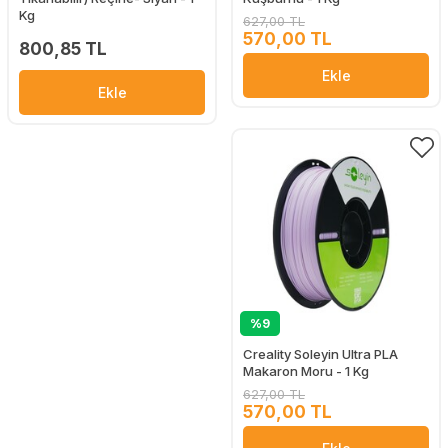
Kg
627,00 TL
570,00 TL
800,85 TL
Ekle
Ekle
%9
Creality Soleyin Ultra PLA
Makaron Moru - 1 Kg
627,00 TL
570,00 TL