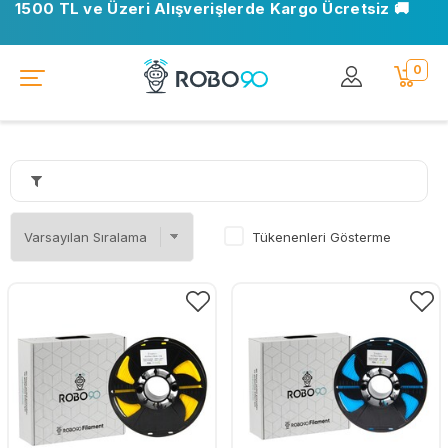
1500 TL ve Üzeri Alışverişlerde Kargo Ücretsiz 🚚
📍 Ofisimiz taşındı. Yeni adresimiz: Ostim OSB, Turan
Çiğdem Cd. No: 35 Yenimahalle/Ankara
0
Tükenenleri Gösterme