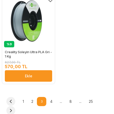
%9
Creality Soleyin Ultra PLA Gri -
1 Kg
627,00 TL
570,00 TL
Ekle
1
2
3
4
...
8
...
25