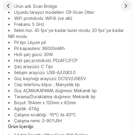
Ürün adı: Scan Bridge
Uyumlu tarayıcı modelleri: CR-Scan Otter
WiFi protokolü: WiFi6 (ve altı)
Frekans: 5 GHz
İletim hızı: 45 fps'ye kadar lazer modu; 20 fps'ye kadar
NIR modu
Pil tipi: Lityum pil
Pil kapasitesi: 36000mWh
Hızlı şarj gücü: 30W
Hızlı şarj protokolü: PD/AFC/FCP
Şarj arayüzü: C Tipi
İletişim arayüzü: USB-A/USB3.0
Güç kaynağı arayüzü: DC12V/USB5V
Cep telefonu klipsi：Manyetik tip
Güç AÇMA/KAPAMA düğmesi: Mekanik tip
Tarama/Duraklatma düğmesi: Mekanik tip
Boyut: 194mm x 120mm x 82mm
Ağırlık: 474g
Çalışma sıcaklığı: -10°C ila 40°C
Çalışma nemi: 0-90%RH
Ürün İçeriği: