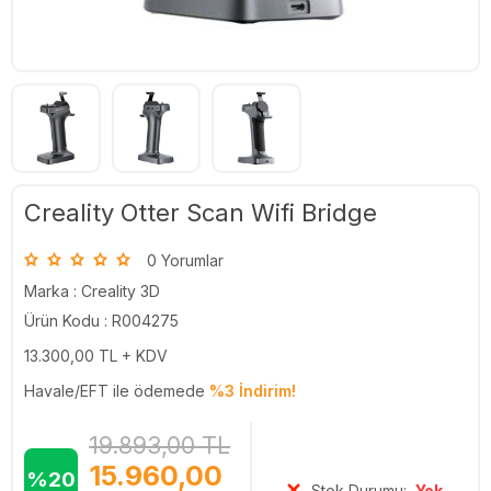
Creality Otter Scan Wifi Bridge
0 Yorumlar
Marka :
Creality 3D
Ürün Kodu : R004275
13.300,00
TL + KDV
Havale/EFT ile ödemede
%3 İndirim!
19.893,00
TL
15.960,00
%20
Stok Durumu:
Yok