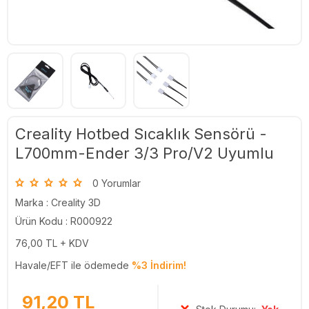
Creality Hotbed Sıcaklık Sensörü -
L700mm-Ender 3/3 Pro/V2 Uyumlu
0 Yorumlar
Marka :
Creality 3D
Ürün Kodu : R000922
76,00
TL + KDV
Havale/EFT ile ödemede
%3 İndirim!
91,20
TL