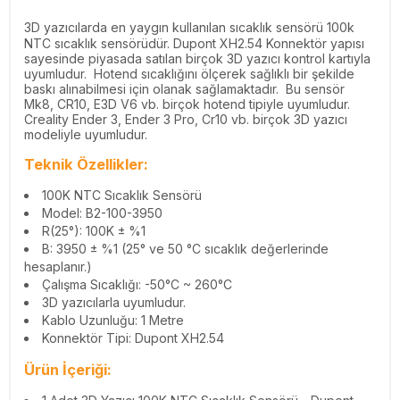
3D yazıcılarda en yaygın kullanılan sıcaklık sensörü 100k
NTC sıcaklık sensörüdür. Dupont XH2.54 Konnektör yapısı
sayesinde piyasada satılan birçok 3D yazıcı kontrol kartıyla
uyumludur. Hotend sıcaklığını ölçerek sağlıklı bir şekilde
baskı alınabilmesi için olanak sağlamaktadır. Bu sensör
Mk8, CR10, E3D V6 vb. birçok hotend tipiyle uyumludur.
Creality Ender 3, Ender 3 Pro, Cr10 vb. birçok 3D yazıcı
modeliyle uyumludur.
Teknik Özellikler:
100K NTC Sıcaklık Sensörü
Model: B2-100-3950
R(25°): 100K ± %1
B: 3950 ± %1 (25° ve 50 °C sıcaklık değerlerinde
hesaplanır.)
Çalışma Sıcaklığı: -50°C ~ 260°C
3D yazıcılarla uyumludur.
Kablo Uzunluğu: 1 Metre
Konnektör Tipi: Dupont XH2.54
Ürün İçeriği: