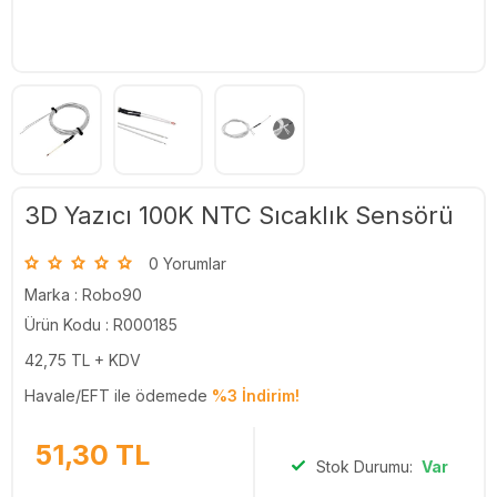
3D Yazıcı 100K NTC Sıcaklık Sensörü
0 Yorumlar
Marka :
Robo90
Ürün Kodu : R000185
42,75
TL + KDV
Havale/EFT ile ödemede
%3 İndirim!
51,30
TL
Stok Durumu:
Var