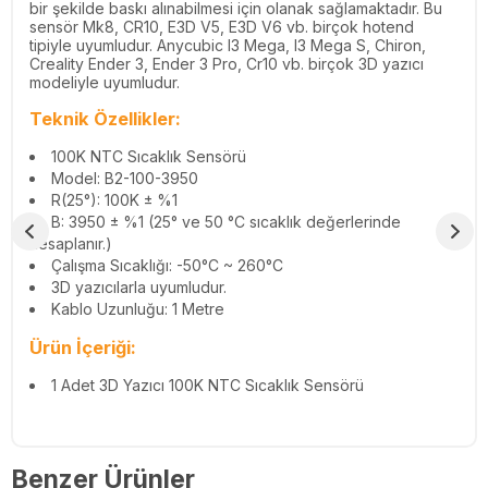
bir şekilde baskı alınabilmesi için olanak sağlamaktadır. Bu
sensör Mk8, CR10, E3D V5, E3D V6 vb. birçok hotend
tipiyle uyumludur. Anycubic I3 Mega, I3 Mega S, Chiron,
Creality Ender 3, Ender 3 Pro, Cr10 vb. birçok 3D yazıcı
modeliyle uyumludur.
Teknik Özellikler:
100K NTC Sıcaklık Sensörü
Model: B2-100-3950
R(25°): 100K ± %1
B: 3950 ± %1 (25° ve 50 °C sıcaklık değerlerinde
hesaplanır.)
Çalışma Sıcaklığı: -50°C ~ 260°C
3D yazıcılarla uyumludur.
Kablo Uzunluğu: 1 Metre
Ürün İçeriği:
1 Adet 3D Yazıcı 100K NTC Sıcaklık Sensörü
Benzer Ürünler