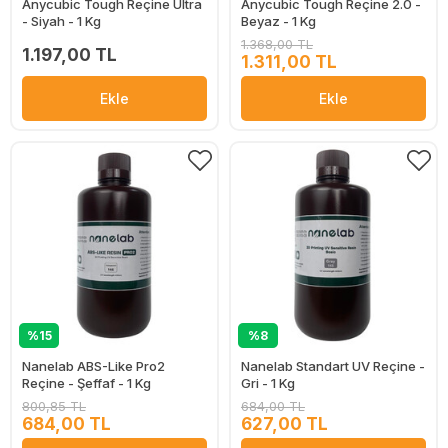
Anycubic Tough Reçine Ultra
Anycubic Tough Reçine 2.0 -
- Siyah - 1 Kg
Beyaz - 1 Kg
1.368,00 TL
1.197,00 TL
1.311,00 TL
Ekle
Ekle
%15
%8
Nanelab ABS-Like Pro2
Nanelab Standart UV Reçine -
Reçine - Şeffaf - 1 Kg
Gri - 1 Kg
800,85 TL
684,00 TL
684,00 TL
627,00 TL