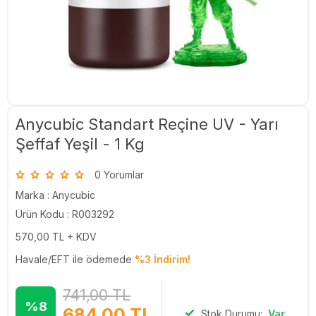
Anycubic Standart Reçine UV - Yarı
Şeffaf Yeşil - 1 Kg
0 Yorumlar
Marka :
Anycubic
Ürün Kodu : R003292
570,00
TL + KDV
Havale/EFT ile ödemede
%3 İndirim!
741,00
TL
%8
684,00
TL
Stok Durumu:
Var