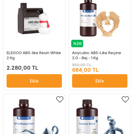
%20
ELEGOO ABS-like Resin White
Anycubic ABS-Like Reçine
2 Kg
2.0 - Bej - 1 Kg
855,00 TL
2.280,00 TL
684,00 TL
Ekle
Ekle