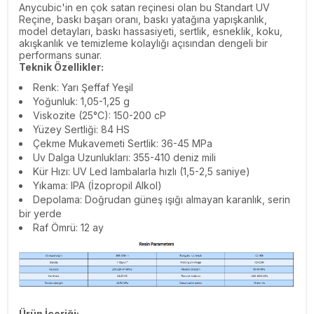
Anycubic'in en çok satan reçinesi olan bu Standart UV
Reçine, baskı başarı oranı, baskı yatağına yapışkanlık,
model detayları, baskı hassasiyeti, sertlik, esneklik, koku,
akışkanlık ve temizleme kolaylığı açısından dengeli bir
performans sunar.
Teknik Özellikler:
Renk: Yarı Şeffaf Yeşil
Yoğunluk: 1,05-1,25 g
Viskozite (25°C): 150-200 cP
Yüzey Sertliği: 84 HS
Çekme Mukavemeti Sertlik: 36-45 MPa
Uv Dalga Uzunlukları: 355-410 deniz mili
Kür Hızı: UV Led lambalarla hızlı (1,5-2,5 saniye)
Yıkama: IPA (İzopropil Alkol)
Depolama: Doğrudan güneş ışığı almayan karanlık, serin
bir yerde
Raf Ömrü: 12 ay
Ürün İçeriği: