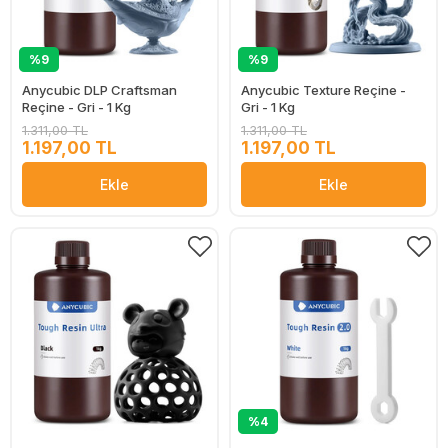
%9
%9
Anycubic DLP Craftsman
Anycubic Texture Reçine -
Reçine - Gri - 1 Kg
Gri - 1 Kg
1.311,00 TL
1.311,00 TL
1.197,00 TL
1.197,00 TL
Ekle
Ekle
%4