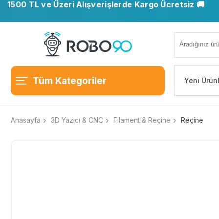
1500 TL ve Üzeri Alışverişlerde Kargo Ücretsiz 🚚
📍 Ofisimiz taşındı. Yeni adresimiz: Ostim OSB, Turan
Tüm Kategoriler
Yeni Ürün
Anasayfa
3D Yazıcı & CNC
Filament & Reçine
Reçine