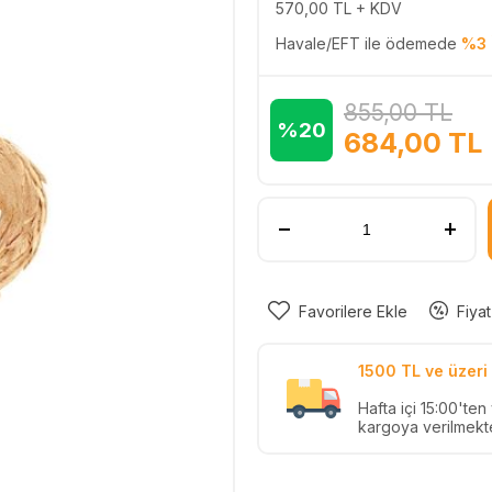
570,00
TL + KDV
Havale/EFT ile ödemede
%3 
855,00
TL
%20
684,00
TL
Favorilere Ekle
Fiyat
1500 TL ve üzeri 
Hafta içi 15:00'te
kargoya verilmekte