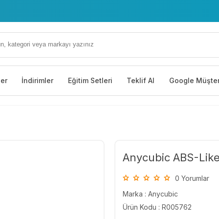
 Çiğdem Cd. No: 35 Yenimahalle/Ankara
ler
İndirimler
Eğitim Setleri
Teklif Al
Google Müşter
Anycubic ABS-Like 
0 Yorumlar
Marka :
Anycubic
Ürün Kodu : R005762