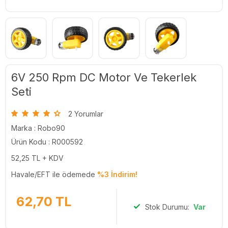
6V 250 Rpm DC Motor Ve Tekerlek
Seti
2 Yorumlar
Marka :
Robo90
Ürün Kodu : R000592
52,25
TL + KDV
Havale/EFT ile ödemede
%3 İndirim!
62,70
TL
Stok Durumu:
Var