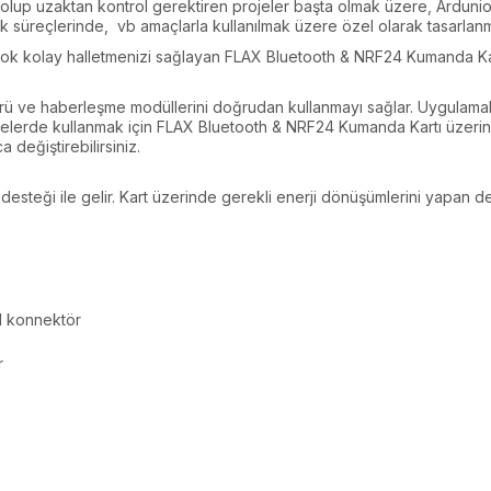
up uzaktan kontrol gerektiren projeler başta olmak üzere, Ardunio te
lık süreçlerinde, vb amaçlarla kullanılmak üzere özel olarak tasarlanm
ri çok kolay halletmenizi sağlayan FLAX Bluetooth & NRF24 Kumanda K
nsörü ve haberleşme modüllerini doğrudan kullanmayı sağlar. Uygulama
projelerde kullanmak için FLAX Bluetooth & NRF24 Kumanda Kartı üzer
 değiştirebilirsiniz.
steği ile gelir. Kart üzerinde gerekli enerji dönüşümlerini yapan devr
l konnektör
r