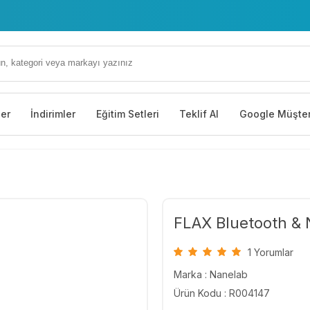
ler
İndirimler
Eğitim Setleri
Teklif Al
Google Müşter
FLAX Bluetooth &
1 Yorumlar
Marka :
Nanelab
Ürün Kodu : R004147