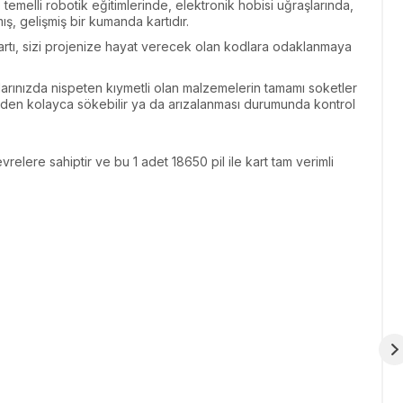
melli robotik eğitimlerinde, elektronik hobisi uğraşlarında,
ış, gelişmiş bir kumanda kartıdır.
artı, sizi projenize hayat verecek olan kodlara odaklanmaya
larınızda nispeten kıymetli olan malzemelerin tamamı soketler
inden kolayca sökebilir ya da arızalanması durumunda kontrol
elere sahiptir ve bu 1 adet 18650 pil ile kart tam verimli