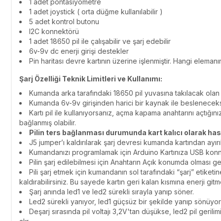
1 adet pontasiyometre
1 adet joystick ( orta düğme kullanılabilir )
5 adet kontrol butonu
I2C konnektörü
1 adet 18650 pil ile çalışabilir ve şarj edebilir
6v-9v dc enerji girişi destekler
Pin haritası devre kartının üzerine işlenmiştir. Hangi elemanın
Şarj Özelliği Teknik Limitleri ve Kullanımı:
Kumanda arka tarafındaki 18650 pil yuvasına takılacak olan pil
Kumanda 6v-9v girişinden harici bir kaynak ile beslenecekse 
Kartı pil ile kullanıyorsanız, açma kapama anahtarını açtığın
bağlanmış olabilir.
Pilin ters bağlanması durumunda kart kalıcı olarak has
J5 jumper’ı kaldırılarak şarj devresi kumanda kartından ayırı
Kumandanızı programlamak için Arduino Kartınıza USB konne
Pilin şarj edilebilmesi için Anahtarın Açık konumda olması ge
Pili şarj etmek için kumandanın sol tarafındaki “şarj” etike
kaldırabilirsiniz. Bu sayede kartın geri kalan kısmına enerji gitm
Şarj anında led1 ve led2 sürekli sırayla yanıp söner.
Led2 sürekli yanıyor, led1 güçsüz bir şekilde yanıp sönüyo
Deşarj sırasında pil voltajı 3,2V'tan düşükse, led2 pil ger