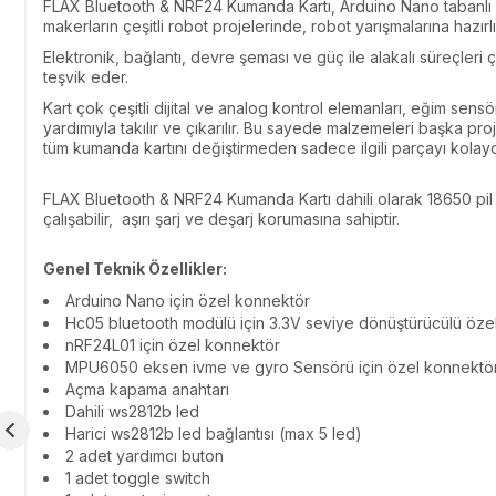
FLAX Bluetooth & NRF24 Kumanda Kartı, Arduino Nano tabanlı ol
makerların çeşitli robot projelerinde, robot yarışmalarına hazır
Elektronik, bağlantı, devre şeması ve güç ile alakalı süreçle
teşvik eder.
Kart çok çeşitli dijital ve analog kontrol elemanları, eğim se
yardımıyla takılır ve çıkarılır. Bu sayede malzemeleri başka 
tüm kumanda kartını değiştirmeden sadece ilgili parçayı kolayca
FLAX Bluetooth & NRF24 Kumanda Kartı dahili olarak 18650 pil de
çalışabilir, aşırı şarj ve deşarj korumasına sahiptir.
Genel Teknik Özellikler:
Arduino Nano için özel konnektör
Hc05 bluetooth modülü için 3.3V seviye dönüştürücülü öze
nRF24L01 için özel konnektör
MPU6050 eksen ivme ve gyro Sensörü için özel konnektö
Açma kapama anahtarı
Dahili ws2812b led
Harici ws2812b led bağlantısı (max 5 led)
2 adet yardımcı buton
1 adet toggle switch