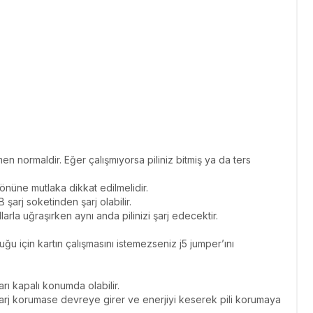
en normaldir. Eğer çalışmıyorsa piliniz bitmiş ya da ters
yönüne mutlaka dikkat edilmelidir.
şarj soketinden şarj olabilir.
a uğraşırken aynı anda pilinizi şarj edecektir.
ğu için kartın çalışmasını istemezseniz j5 jumper’ını
ı kapalı konumda olabilir.
eşarj korumase devreye girer ve enerjiyi keserek pili korumaya