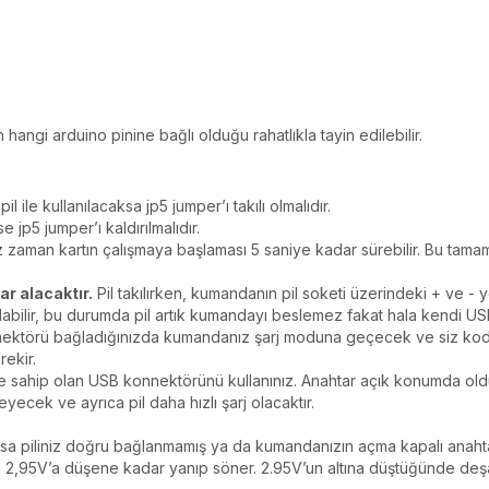
 hangi arduino pinine bağlı olduğu rahatlıkla tayin edilebilir.
 ile kullanılacaksa jp5 jumper’ı takılı olmalıdır.
jp5 jumper’ı kaldırılmalıdır.
ız zaman kartın çalışmaya başlaması 5 saniye kadar sürebilir. Bu tamam
ar alacaktır.
Pil takılırken, kumandanın pil soketi üzerindeki + ve - 
labilir, bu durumda pil artık kumandayı beslemez fakat hala kendi USB 
ktörü bağladığınızda kumandanız şarj moduna geçecek ve siz kodlarl
rekir.
tine sahip olan USB konnektörünü kullanınız. Anahtar açık konumda oldu
eyecek ve ayrıca pil daha hızlı şarj olacaktır.
rsa piliniz doğru bağlanmamış ya da kumandanızın açma kapalı anahtar
ilimi 2,95V’a düşene kadar yanıp söner. 2.95V’un altına düştüğünde d