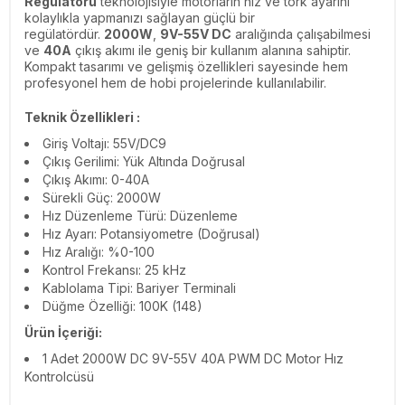
Regülatörü
teknolojisiyle motorların hız ve tork ayarını
kolaylıkla yapmanızı sağlayan güçlü bir
regülatördür.
2000W
,
9V-55V DC
aralığında çalışabilmesi
ve
40A
çıkış akımı ile geniş bir kullanım alanına sahiptir.
Kompakt tasarımı ve gelişmiş özellikleri sayesinde hem
profesyonel hem de hobi projelerinde kullanılabilir.
Teknik Özellikleri :
Giriş Voltajı: 55V/DC9
Çıkış Gerilimi: Yük Altında Doğrusal
Çıkış Akımı: 0-40A
Sürekli
Güç: 2000W
Hız Düzenleme Türü: Düzenleme
Hız Ayarı: Potansiyometre (Doğrusal)
Hız Aralığı: %0-100
Kontrol Frekansı: 25 kHz
Kablolama Tipi: Bariyer Terminali
Düğme Özelliği: 100K (148)
Ürün İçeriği:
1 Adet 2000W DC 9V-55V 40A PWM DC Motor Hız
Kontrolcüsü