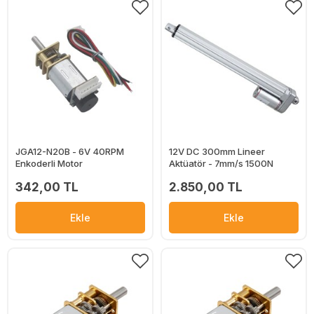
JGA12-N20B - 6V 40RPM
12V DC 300mm Lineer
Enkoderli Motor
Aktüatör - 7mm/s 1500N
342,00 TL
2.850,00 TL
Ekle
Ekle