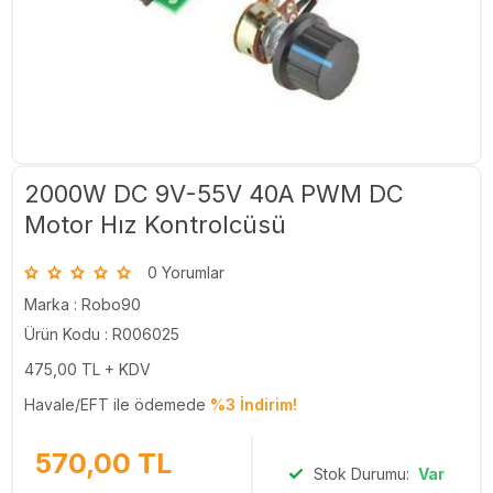
2000W DC 9V-55V 40A PWM DC
Motor Hız Kontrolcüsü
0 Yorumlar
Marka :
Robo90
Ürün Kodu : R006025
475,00
TL + KDV
Havale/EFT ile ödemede
%3 İndirim!
570,00
TL
Stok Durumu:
Var