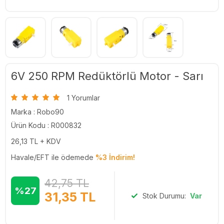
6V 250 RPM Redüktörlü Motor - Sarı
1 Yorumlar
Marka :
Robo90
Ürün Kodu : R000832
26,13
TL + KDV
Havale/EFT ile ödemede
%3 İndirim!
42,75
TL
%27
31,35
TL
Stok Durumu:
Var