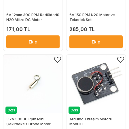
6V 12mm 300 RPM Redüktörlü
6V 150 RPM N20 Motor ve
N20 Mikro DC Motor
Tekerlek Seti
171,00 TL
285,00 TL
Ekle
Ekle
%21
%33
3.7V 53000 Rpm Mini
Arduino Titreşim Motoru
Çekirdeksiz Drone Motor
Modülü