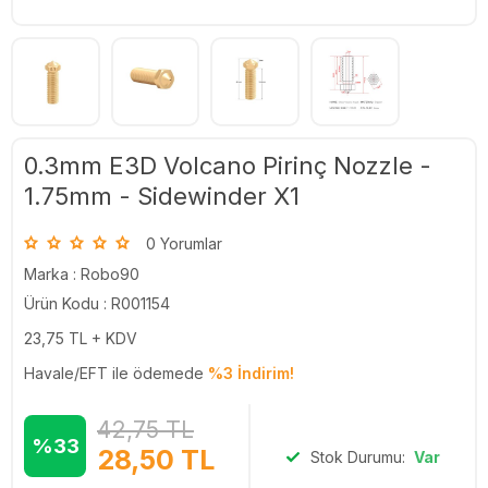
0.3mm E3D Volcano Pirinç Nozzle -
1.75mm - Sidewinder X1
0 Yorumlar
Marka :
Robo90
Ürün Kodu : R001154
23,75
TL + KDV
Havale/EFT ile ödemede
%3 İndirim!
42,75
TL
%33
28,50
TL
Stok Durumu:
Var