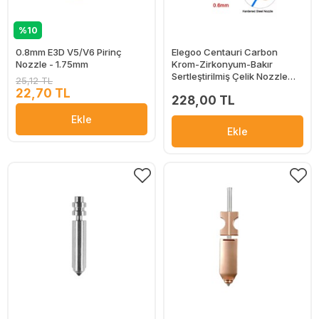
%10
0.8mm E3D V5/V6 Pirinç
Elegoo Centauri Carbon
Nozzle - 1.75mm
Krom-Zirkonyum-Bakır
Sertleştirilmiş Çelik Nozzle
25,12 TL
0.6mm
22,70 TL
228,00 TL
Ekle
Ekle