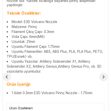
nozzle'dur. Yüksek sıcaklığa dayanıklı pirinç alaşımdan
yapılmıştır.
Teknik Özellikler:
Model: E3D Volcano Nozzle
Malzeme: Pirinç
Filament Çıkış Çapı: 0.3mm
Vida Çapı: 6mm(M6)
Uzunluk: 21mm
Uyumlu Filament Çapı: 1.75mm
Uyumlu Filamentler: ABS, ABS Plus, PLA, PLA Plus, PETG,
TPU(Esnek) vb.
Uyumlu Yazıcılar: Artillery Sidewinder X1, Artillery
Sidewinder X2, Artillery Genius,Artillery Genius Pro, vb. 3D
yazıcılarla uyumludur.
Ürün İçeriği:
1 Adet 0.3mm E3D Volcano Pirinç Nozzle - 1.75mm
Ürün Özellikleri