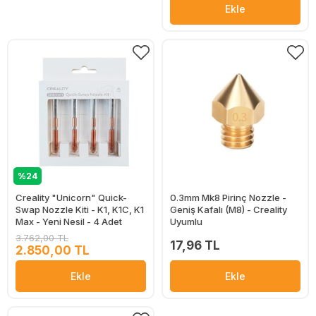
Ekle
%24
Creality "Unicorn" Quick-
0.3mm Mk8 Pirinç Nozzle -
Swap Nozzle Kiti - K1, K1C, K1
Geniş Kafalı (M8) - Creality
Max - Yeni Nesil - 4 Adet
Uyumlu
3.762,00 TL
17,96 TL
2.850,00 TL
Ekle
Ekle