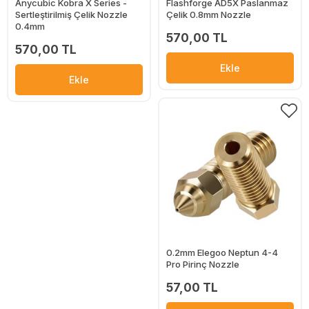
Anycubic Kobra X Series -
Flashforge AD5X Paslanmaz
Sertleştirilmiş Çelik Nozzle
Çelik 0.8mm Nozzle
0.4mm
570,00 TL
570,00 TL
Ekle
Ekle
0.2mm Elegoo Neptun 4-4
Pro Pirinç Nozzle
57,00 TL