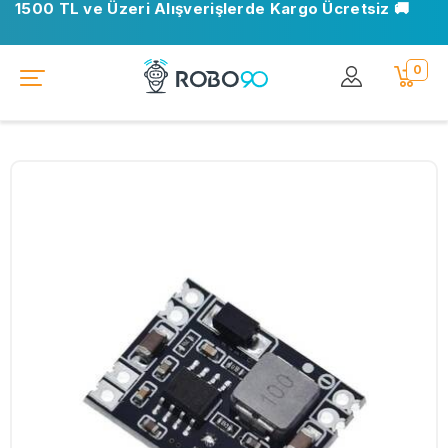
1500 TL ve Üzeri Alışverişlerde Kargo Ücretsiz 🚚
📍 Ofisimiz taşındı. Yeni adresimiz: Ostim OSB, Turan
Çiğdem Cd. No: 35 Yenimahalle/Ankara
0