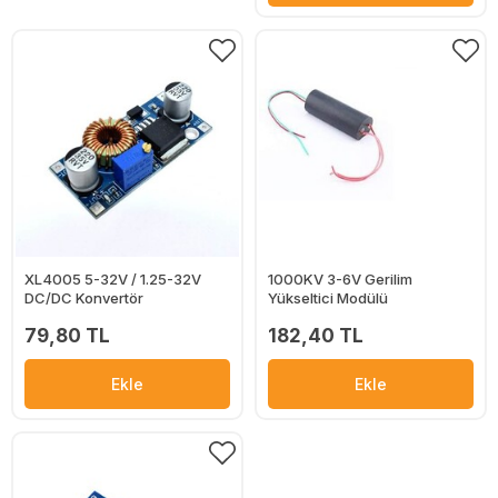
XL4005 5-32V / 1.25-32V
1000KV 3-6V Gerilim
DC/DC Konvertör
Yükseltici Modülü
79,80 TL
182,40 TL
Ekle
Ekle