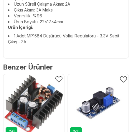
Uzun Süreli Çalışma Akımı: 2A
Çıkış Akımı: 3A Maks.
Verimlilik: %96
Ürün Boyutu: 22x17x4mm
Ürün İçeriği:
1 Adet MP1584 Düşürücü Voltaj Regülatörü - 3.3V Sabit
Çıkış - 3A
Benzer Ürünler
%8
%11