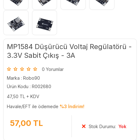
MP1584 Düşürücü Voltaj Regülatörü -
3.3V Sabit Çıkış - 3A
0 Yorumlar
Marka :
Robo90
Ürün Kodu : R002680
47,50
TL + KDV
Havale/EFT ile ödemede
%3 İndirim!
57,00
TL
Stok Durumu:
Yok