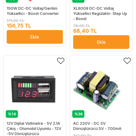
150W DC-DC Voltaj/Gerilim
XL6009 DC-DC Voltaj
Yükseltici - Boost Converter
Yükseltici Regülatör- Step Up
- Boost
171,00 TL
156,75 TL
76,95 TL
68,40 TL
Ekle
Ekle
%14
%36
12V Dijital Voltmetre - 5V 2.1A
AC 220V - DC 5V
Çıkış - Otomobil Uyumlu - 12V
Dönüştürücü 5V - 700mA
-5V Dönüştürücü
142,50 TL