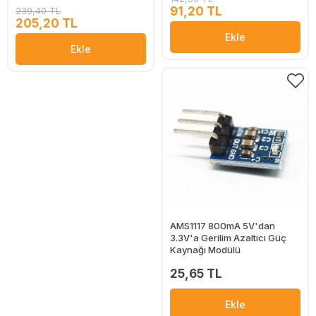
91,20 TL
239,40 TL
205,20 TL
Ekle
Ekle
AMS1117 800mA 5V'dan
3.3V'a Gerilim Azaltıcı Güç
Kaynağı Modülü
25,65 TL
Ekle