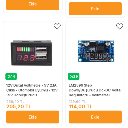
Ekle
Ekle
%14
%29
12V Dijital Voltmetre - 5V 2.1A
LM2596 Step
Çıkış - Otomobil Uyumlu - 12V
Down/Düşürücü Dc-DC Voltaj
-5V Dönüştürücü
Regülatörü - Voltmetreli
239,40 TL
159,60 TL
205,20 TL
114,00 TL
Ekle
Ekle