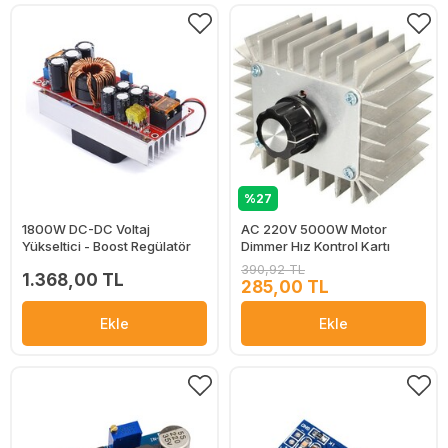
%27
1800W DC-DC Voltaj
AC 220V 5000W Motor
Yükseltici - Boost Regülatör
Dimmer Hız Kontrol Kartı
390,92 TL
1.368,00 TL
285,00 TL
Ekle
Ekle