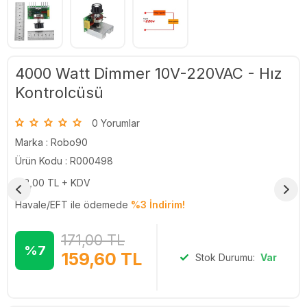
4000 Watt Dimmer 10V-220VAC - Hız
Kontrolcüsü
0 Yorumlar
Marka :
Robo90
Ürün Kodu : R000498
133,00
TL + KDV
Havale/EFT ile ödemede
%3 İndirim!
171,00
TL
%7
159,60
TL
Stok Durumu:
Var