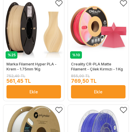
%25
%10
Marka Filament Hyper PLA -
Creality CR-PLA Matte
Krem - 1.75mm 1Kg
Filament - Çilek Kırmızı - 1 Kg
752,40 TL
855,00 TL
561,45 TL
769,50 TL
Ekle
Ekle