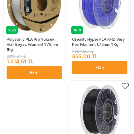
%25
%19
PolySonic PLA Pro Yüksek
Creality Hyper PLA RFID Very
Hızlı Beyaz Filament 1.75mm
Peri Filament 1.75mm 1 Kg
1Kg
1.054,50 TL
855,00 TL
2.011,01 TL
1.514,51 TL
Ekle
Ekle