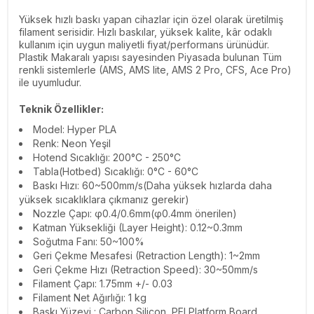
Yüksek hızlı baskı yapan cihazlar için özel olarak üretilmiş
filament serisidir. Hızlı baskılar, yüksek kalite, kâr odaklı
kullanım için uygun maliyetli fiyat/performans ürünüdür.
Plastik Makaralı yapısı sayesinden Piyasada bulunan Tüm
renkli sistemlerle (AMS, AMS lite, AMS 2 Pro, CFS, Ace Pro)
ile uyumludur.
Teknik Özellikler:
Model: Hyper PLA
Renk: Neon Yeşil
Hotend Sıcaklığı: 200°C - 250°C
Tabla(Hotbed) Sıcaklığı: 0°C - 60°C
Baskı Hızı: 60~500mm/s(Daha yüksek hızlarda daha
yüksek sıcaklıklara çıkmanız gerekir)
Nozzle Çapı: φ0.4/0.6mm(φ0.4mm önerilen)
Katman Yüksekliği (Layer Height): 0.12~0.3mm
Soğutma Fanı: 50~100%
Geri Çekme Mesafesi (Retraction Length): 1~2mm
Geri Çekme Hızı (Retraction Speed): 30~50mm/s
Filament Çapı: 1.75mm
+/- 0.03
Filament Net Ağırlığı: 1 kg
Baskı Yüzeyi : Carbon Silicon, PEI Platform Board,