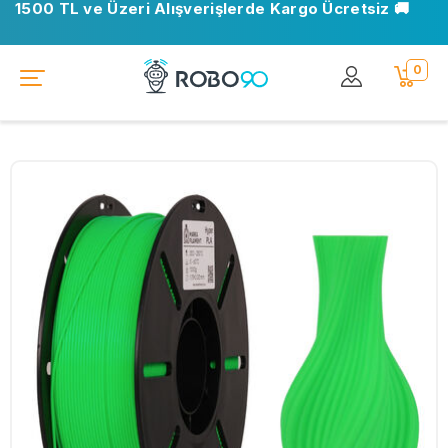
1500 TL ve Üzeri Alışverişlerde Kargo Ücretsiz 🚚
0