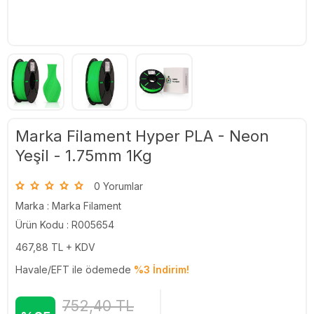
Marka Filament Hyper PLA - Neon
Yeşil - 1.75mm 1Kg
0 Yorumlar
Marka :
Marka Filament
Ürün Kodu : R005654
467,88
TL + KDV
Havale/EFT ile ödemede
%3 İndirim!
752,40
TL