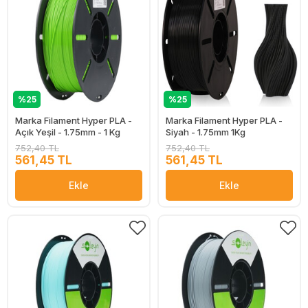
%25
%25
Marka Filament Hyper PLA -
Marka Filament Hyper PLA -
Açık Yeşil - 1.75mm - 1 Kg
Siyah - 1.75mm 1Kg
752,40 TL
752,40 TL
561,45 TL
561,45 TL
Ekle
Ekle