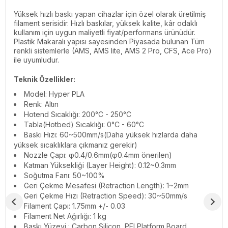
Yüksek hızlı baskı yapan cihazlar için özel olarak üretilmiş
filament serisidir. Hızlı baskılar, yüksek kalite, kâr odaklı
kullanım için uygun maliyetli fiyat/performans ürünüdür.
Plastik Makaralı yapısı sayesinden Piyasada bulunan Tüm
renkli sistemlerle (AMS, AMS lite, AMS 2 Pro, CFS, Ace Pro)
ile uyumludur.
Teknik Özellikler:
Model: Hyper PLA
Renk: Altın
Hotend Sıcaklığı: 200°C - 250°C
Tabla(Hotbed) Sıcaklığı: 0°C - 60°C
Baskı Hızı: 60~500mm/s(Daha yüksek hızlarda daha
yüksek sıcaklıklara çıkmanız gerekir)
Nozzle Çapı: φ0.4/0.6mm(φ0.4mm önerilen)
Katman Yüksekliği (Layer Height): 0.12~0.3mm
Soğutma Fanı: 50~100%
Geri Çekme Mesafesi (Retraction Length): 1~2mm
Geri Çekme Hızı (Retraction Speed): 30~50mm/s
Filament Çapı: 1.75mm
+/- 0.03
Filament Net Ağırlığı: 1 kg
Baskı Yüzeyi : Carbon Silicon, PEI Platform Board,