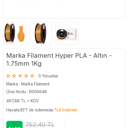
Marka Filament Hyper PLA - Altın -
1.75mm 1Kg
0 Yorumlar
Marka :
Marka Filament
Ürün Kodu : R005648
467,88
TL + KDV
Havale/EFT ile ödemede
%3 İndirim!
752,40
TL