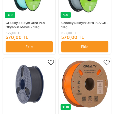
%9
%9
Creality Soleyin Ultra PLA
Creality Soleyin Ultra PLA Gri -
Okyanus Mavisi - 1 Kg
1 Kg
627,00 TL
627,00 TL
570,00 TL
570,00 TL
Ekle
Ekle
%19