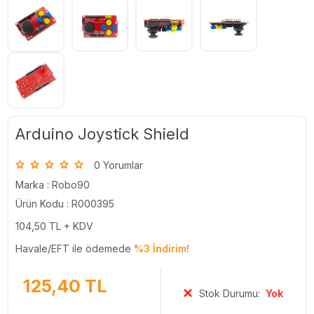
Arduino Joystick Shield
0 Yorumlar
Marka :
Robo90
Ürün Kodu : R000395
104,50
TL + KDV
Havale/EFT ile ödemede
%3 İndirim!
125,40
TL
Stok Durumu:
Yok