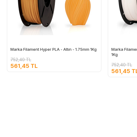
Marka Filament Hyper PLA - Altın - 1.75mm 1Kg
Marka Filame
1Kg
752,40 TL
752,40 TL
561,45 TL
561,45 T
Ekle