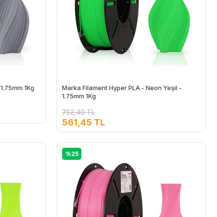
- 1.75mm 1Kg
Marka Filament Hyper PLA - Neon Yeşil -
1.75mm 1Kg
752,40 TL
561,45 TL
Ekle
Ekle
%25