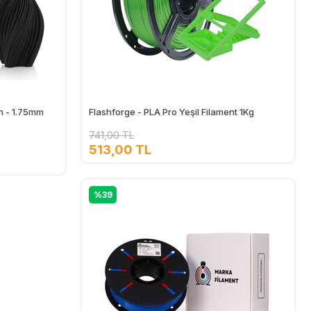
h - 1.75mm
Flashforge - PLA Pro Yeşil Filament 1Kg
741,00 TL
513,00 TL
Ekle
Ekle
%39