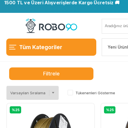
1500 TL ve Üzeri Alışverişlerde Kargo Ücretsiz 🚚
📍 Ofisimiz taşındı. Yeni adresimiz: Ostim OSB, Turan
Tüm Kategoriler
Yeni Ürün
Filtrele
Tükenenleri Gösterme
%25
%25