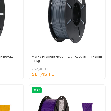
uk Beyaz -
Marka Filament Hyper PLA - Koyu Gri - 1.75mm
- 1 Kg
752,40 TL
561,45 TL
Ekle
Ekle
%25