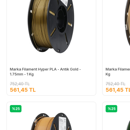
Marka Filament Hyper PLA - Antik Gold -
Marka Filamen
1.75mm - 1 Kg
Kg
752,40 TL
752,40 TL
561,45 TL
561,45 T
Ekle
%25
%25