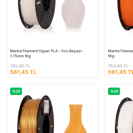
Marka Filament Hyper PLA - İnci Beyazı -
Marka Filame
1.75mm 1Kg
1Kg
752,40 TL
752,40 TL
561,45 TL
561,45 T
Ekle
%25
%25