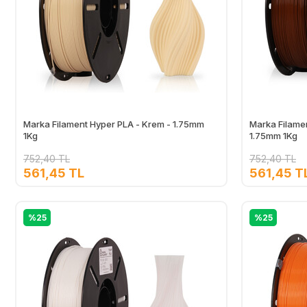
Marka Filament Hyper PLA - Krem - 1.75mm
Marka Filame
1Kg
1.75mm 1Kg
752,40 TL
752,40 TL
561,45 TL
561,45 T
Ekle
%25
%25