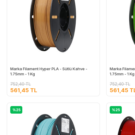
Marka Filament Hyper PLA - Sütlü Kahve -
Marka Filamen
1.75mm - 1 Kg
1.75mm - 1 Kg
752,40 TL
752,40 TL
561,45 TL
561,45 T
Ekle
%25
%25