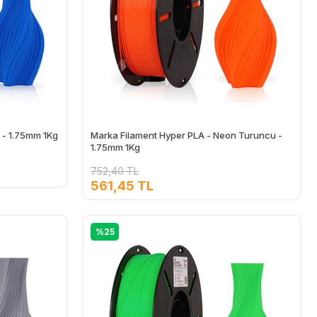
 - 1.75mm 1Kg
Marka Filament Hyper PLA - Neon Turuncu -
1.75mm 1Kg
752,40 TL
561,45 TL
Ekle
Ekle
%25