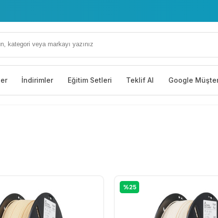
 Çiğdem Cd. No: 35 Yenimahalle/Ankara
ler
İndirimler
Eğitim Setleri
Teklif Al
Google Müşter
%25