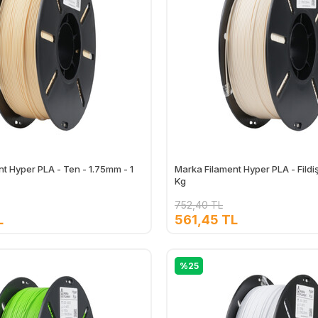
t Hyper PLA - Ten - 1.75mm - 1
Marka Filament Hyper PLA - Fildiş
Kg
752,40 TL
L
561,45 TL
Ekle
%25