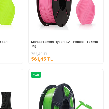
 Sarı -
Marka Filament Hyper PLA - Pembe - 1.75mm
1Kg
752,40 TL
561,45 TL
Ekle
Ekle
%31