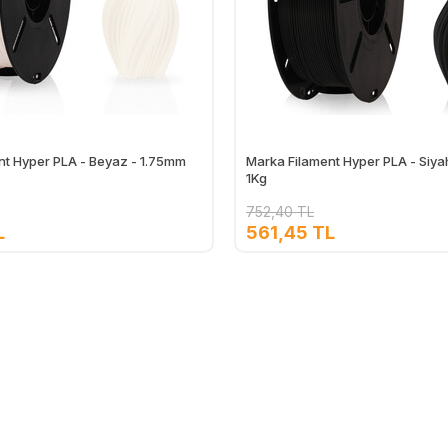
nt Hyper PLA - Beyaz - 1.75mm
Marka Filament Hyper PLA - Siya
1Kg
752,40 TL
L
561,45 TL
Ekle