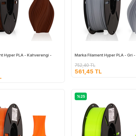
nt Hyper PLA - Kahverengi -
Marka Filament Hyper PLA - Gri 
752,40 TL
561,45 TL
L
Ekle
%25