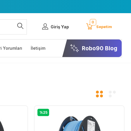
0
Giriş Yap
Sepetim
Robo90 Blog
i Yorumları
İletişim
%25