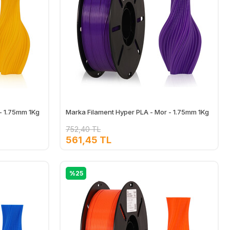
 - 1.75mm 1Kg
Marka Filament Hyper PLA - Mor - 1.75mm 1Kg
752,40 TL
561,45 TL
Ekle
Ekle
%25