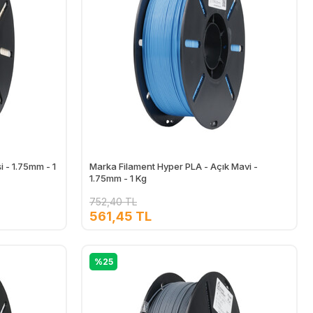
i - 1.75mm - 1
Marka Filament Hyper PLA - Açık Mavi -
1.75mm - 1 Kg
752,40 TL
561,45 TL
Ekle
Ekle
%25