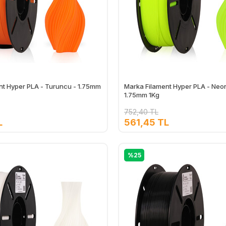
nt Hyper PLA - Turuncu - 1.75mm
Marka Filament Hyper PLA - Neon
1.75mm 1Kg
752,40 TL
L
561,45 TL
Ekle
%25