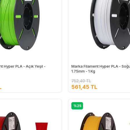
t Hyper PLA - Açık Yeşil -
Marka Filament Hyper PLA - Soğ
1.75mm - 1 Kg
752,40 TL
L
561,45 TL
Ekle
%25