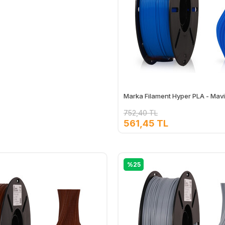
Marka Filament Hyper PLA - Mavi
752,40 TL
561,45 TL
%25