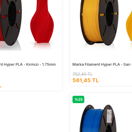
t Hyper PLA - Kırmızı - 1.75mm
Marka Filament Hyper PLA - Sarı
752,40 TL
561,45 TL
L
Ekle
%25