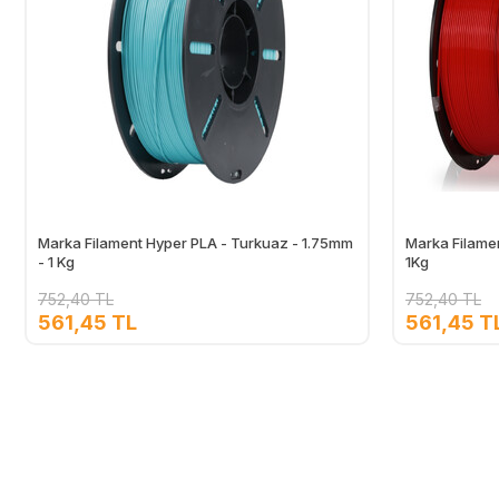
Marka Filament Hyper PLA - Turkuaz - 1.75mm
Marka Filamen
- 1 Kg
1Kg
752,40 TL
752,40 TL
561,45 TL
561,45 T
Ekle