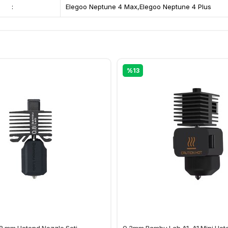
:
Elegoo Neptune 4 Max,Elegoo Neptune 4 Plus
%13
8 mm Hotend Nozzle Seti -
0.2mm Bambu Lab A1, A1 Mini Hote