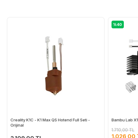
%40
Creality K1C - K1 Max QS Hotend Full Seti -
Bambu Lab X1
Orijinal
1.710,00 TL
1.026,00 