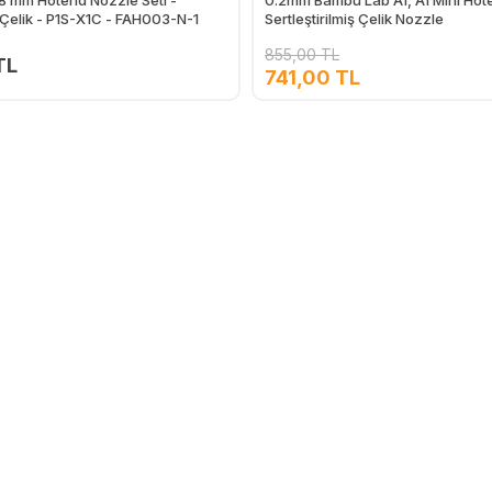
ş Çelik - P1S-X1C - FAH003-N-1
Sertleştirilmiş Çelik Nozzle
855,00 TL
TL
741,00 TL
Ekle