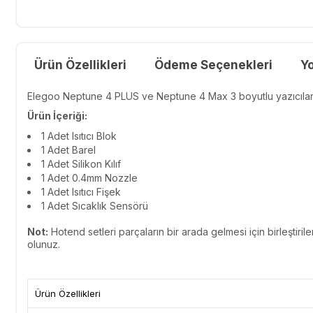
Ürün Özellikleri
Ödeme Seçenekleri
Y
Elegoo Neptune 4 PLUS ve Neptune 4 Max 3 boyutlu yazıcılarl
Ürün İçeriği:
1 Adet Isıtıcı Blok
1 Adet Barel
1 Adet Silikon Kılıf
1 Adet 0.4mm Nozzle
1 Adet Isıtıcı Fişek
1 Adet Sıcaklık Sensörü
Not:
Hotend setleri parçaların bir arada gelmesi için birleştiri
olunuz.
Ürün Özellikleri