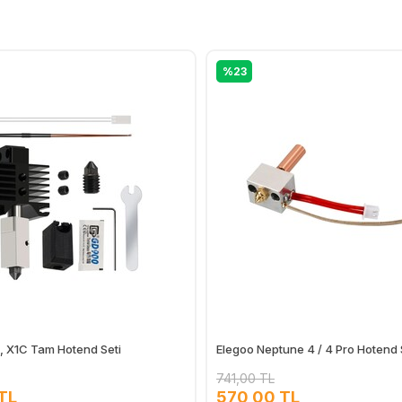
%23
, X1C Tam Hotend Seti
Elegoo Neptune 4 / 4 Pro Hotend 
741,00 TL
TL
570,00 TL