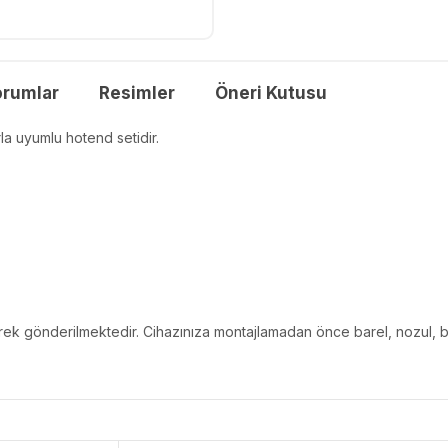
orumlar
Resimler
Öneri Kutusu
a uyumlu hotend setidir.
lerek gönderilmektedir. Cihazınıza montajlamadan önce barel, nozul, blo