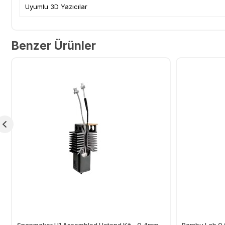
Uyumlu 3D Yazıcılar
Benzer Ürünler
Snapmaker U1 Assembled Hotend Kit - 0.4mm
Bambu Lab 0.