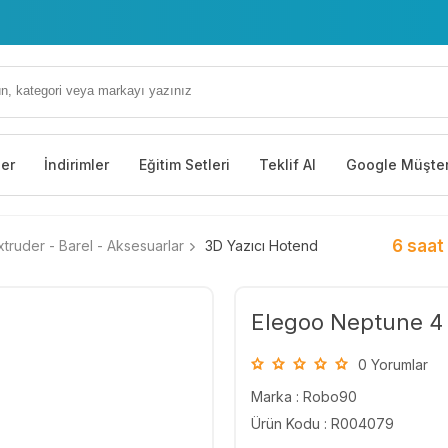
ler
İndirimler
Eğitim Setleri
Teklif Al
Google Müşter
6 saat
truder - Barel - Aksesuarlar
3D Yazıcı Hotend
Elegoo Neptune 4 
0 Yorumlar
Marka :
Robo90
Ürün Kodu : R004079