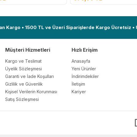
Ekle
an Kargo • 1500 TL ve Üzeri Siparişlerde Kargo Ücretsiz •
Müşteri Hizmetleri
Hızlı Erişim
Kargo ve Teslimat
Anasayfa
Üyelik Sözleşmesi
Yeni Ürünler
Garanti ve İade Koşulları
İndirimdekiler
Gizlilik ve Güvenlik
İletişim
Kişisel Verilerin Korunması
Kariyer
Satış Sözleşmesi