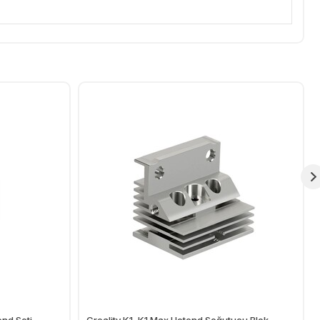
nd Seti -
Creality K1, K1 Max Hotend Soğutucu Blok