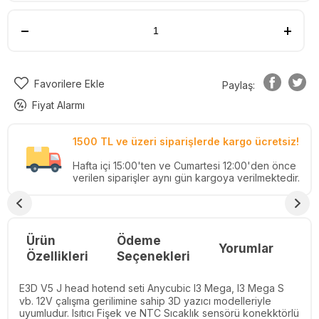
Favorilere Ekle
Paylaş:
Fiyat Alarmı
1500 TL ve üzeri siparişlerde kargo ücretsiz!
Hafta içi 15:00'ten ve Cumartesi 12:00'den önce
verilen siparişler aynı gün kargoya verilmektedir.
Ürün
Ödeme
Yorumlar
Re
Özellikleri
Seçenekleri
E3D V5 J head hotend seti Anycubic I3 Mega, I3 Mega S
vb. 12V çalışma gerilimine sahip 3D yazıcı modelleriyle
uyumludur. Isıtıcı Fişek ve NTC Sıcaklık sensörü konekktörlü