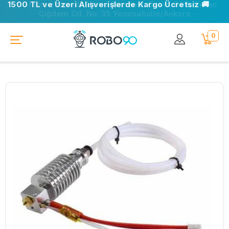
1500 TL ve Üzeri Alışverişlerde Kargo Ücretsiz 🚚
📍 Ofisimiz taşındı. Yeni adresimiz: Ostim OSB, Turan
Çiğdem Cd. No: 35 Yenimahalle/Ankara
0