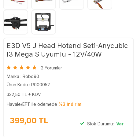
E3D V5 J Head Hotend Seti-Anycubic
I3 Mega S Uyumlu - 12V/40W
2 Yorumlar
Marka :
Robo90
Ürün Kodu : R000052
332,50
TL + KDV
Havale/EFT ile ödemede
%3 İndirim!
399,00
TL
Stok Durumu:
Var