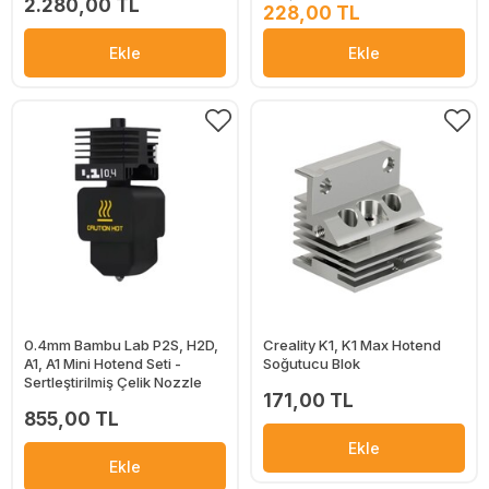
2.280,00 TL
228,00 TL
Ekle
Ekle
0.4mm Bambu Lab P2S, H2D,
Creality K1, K1 Max Hotend
A1, A1 Mini Hotend Seti -
Soğutucu Blok
Sertleştirilmiş Çelik Nozzle
171,00 TL
855,00 TL
Ekle
Ekle