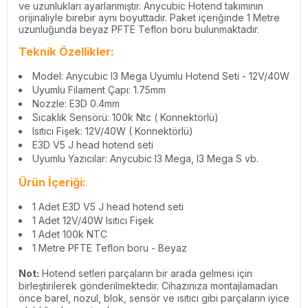
ve uzunlukları ayarlanmıştır. Anycubic Hotend takımının
orijinaliyle birebir aynı boyuttadır. Paket içeriğinde 1 Metre
uzunluğunda beyaz PFTE Teflon boru bulunmaktadır.
Teknik Özellikler:
Model: Anycubic I3 Mega Uyumlu Hotend Seti - 12V/40W
Uyumlu Filament Çapı: 1.75mm
Nozzle: E3D 0.4mm
Sıcaklık Sensörü: 100k Ntc ( Konnektörlü)
Isıtıcı Fişek: 12V/40W ( Konnektörlü)
E3D V5 J head hotend seti
Uyumlu Yazıcılar: Anycubic I3 Mega, I3 Mega S vb.
Ürün İçeriği:
1 Adet E3D V5 J head hotend seti
1 Adet 12V/40W Isıtıcı Fişek
1 Adet 100k NTC
1 Metre PFTE Teflon boru - Beyaz
Not:
Hotend setleri parçaların bir arada gelmesi için
birleştirilerek gönderilmektedir. Cihazınıza montajlamadan
önce barel, nozul, blok, sensör ve ısıtıcı gibi parçaların iyice