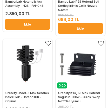
Bambu Lab Hotend Isıtıcı
Bambu Lab P2S Hotend Seti -
Assembly - H2S - FAH046
Sertleştirilmiş Çelik Nozzle
0.6mm
2.850,00 TL
855,00 TL
684,00 TL
Ekle
Ekle
%20
Creality Ender-5 Max Seramik
Creality K1C, K1 Max Hotend
Isıtıcı Blok - Hotend Kiti -
Soğutucu Blok - Quick Swap
Orijinal
Nozzle Uyumlu
285,00 TL