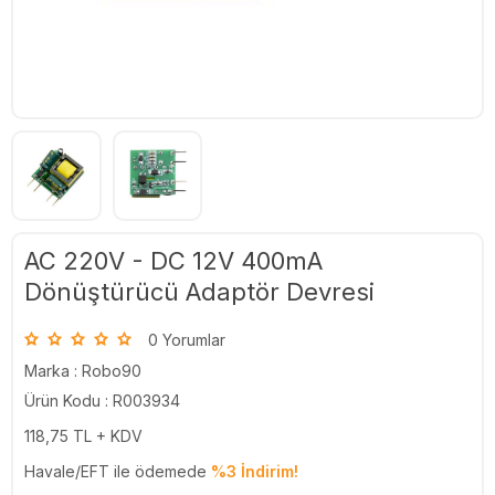
AC 220V - DC 12V 400mA
Dönüştürücü Adaptör Devresi
0 Yorumlar
Marka :
Robo90
Ürün Kodu : R003934
118,75
TL + KDV
Havale/EFT ile ödemede
%3 İndirim!