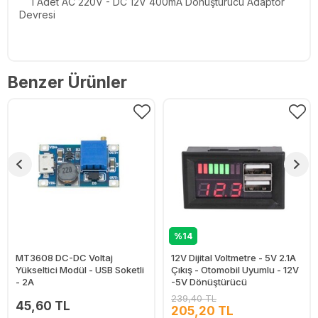
1 Adet AC 220V - DC 12V 400mA Dönüştürücü Adaptör
Devresi
Benzer Ürünler
%14
MT3608 DC-DC Voltaj
12V Dijital Voltmetre - 5V 2.1A
Yükseltici Modül - USB Soketli
Çıkış - Otomobil Uyumlu - 12V
- 2A
-5V Dönüştürücü
239,40 TL
45,60 TL
205,20 TL