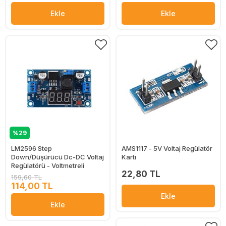
Ekle
Ekle
%29
LM2596 Step
AMS1117 - 5V Voltaj Regülatör
Down/Düşürücü Dc-DC Voltaj
Kartı
Regülatörü - Voltmetreli
22,80 TL
159,60 TL
114,00 TL
Ekle
Ekle