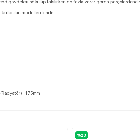
end gövdeleri sökülüp takılırken en fazla zarar gören parçalardandır
 kullanılan modellerdendir.
e(Radyatör) -1.75mm
%20