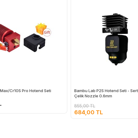
 Max/Cr10S Pro Hotend Seti
Bambu Lab P2S Hotend Seti - Sertl
Çelik Nozzle 0.6mm
L
855,00 TL
684,00 TL
Ekle