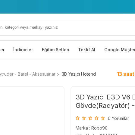
ler
İndirimler
Eğitim Setleri
Teklif Al
Google Müşter
13 saat
truder - Barel - Aksesuarlar
3D Yazıcı Hotend
3D Yazıcı E3D V6 
Gövde(Radyatör) 
0 Yorumlar
Marka :
Robo90