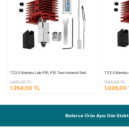
TZ2.0 Bambu Lab P1P, P1S Tam Hotend Seti
TZ2.0 Bambu 
1.425,00 TL
1.140,00 TL
1.254,00 TL
1.026,00 
Ekle
Binlerce Ürün Aynı Gün Stokt