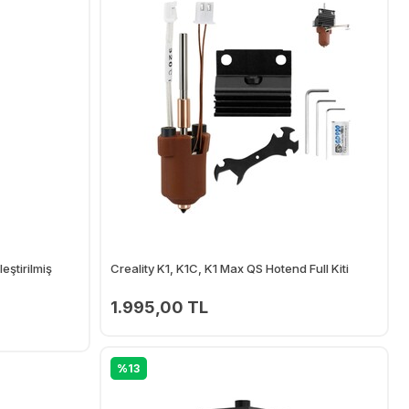
eştirilmiş
Creality K1, K1C, K1 Max QS Hotend Full Kiti
1.995,00 TL
Ekle
Ekle
%13