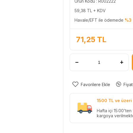
Ürün Kodu : R002222
59,38
TL + KDV
Havale/EFT ile ödemede
%3 
71,25
TL
Favorilere Ekle
Fiyat
1500 TL ve üzeri 
Hafta içi 15:00'te
kargoya verilmekte