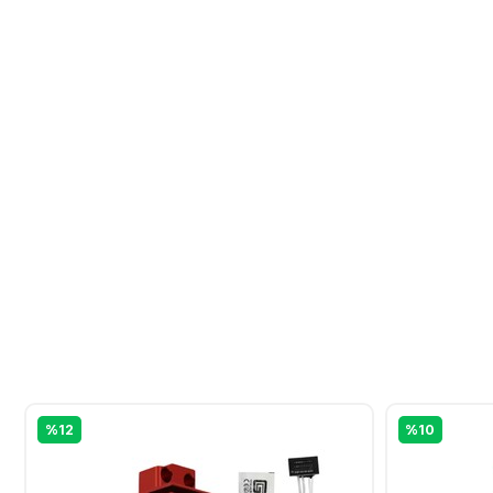
%12
%10