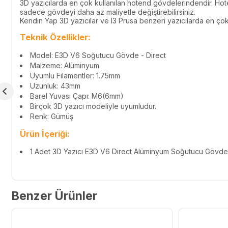
3D yazıcılarda en çok kullanılan hotend gövdelerindendir. Hot
sadece gövdeyi daha az maliyetle değiştirebilirsiniz.
Kendin Yap 3D yazıcılar ve I3 Prusa benzeri yazıcılarda en çok
Teknik Özellikler:
Model: E3D V6 Soğutucu Gövde - Direct
Malzeme: Alüminyum
Uyumlu Filamentler: 1.75mm
Uzunluk: 43mm
Barel Yuvası Çapı: M6(6mm)
Birçok 3D yazıcı modeliyle uyumludur.
Renk: Gümüş
Ürün İçeriği:
1 Adet 3D Yazıcı E3D V6 Direct Alüminyum Soğutucu Gövd
Benzer Ürünler