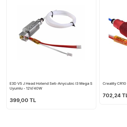
E3D V5 J Head Hotend Seti-Anycubic I3 Mega S
Creality CR10
Uyumlu - 12V/40W
702,24 T
399,00 TL
Ekle