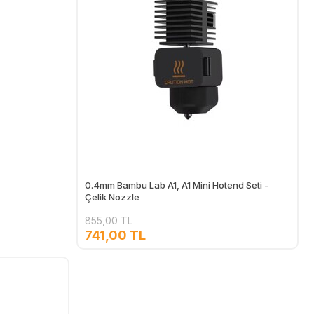
0.4mm Bambu Lab A1, A1 Mini Hotend Seti -
Çelik Nozzle
855,00 TL
741,00 TL
Ekle