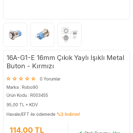
16A-G1-E 16mm Çıkık Yaylı Işıklı Metal
Buton - Kırmızı
0 Yorumlar
Marka :
Robo90
Ürün Kodu : R003455
95,00
TL + KDV
Havale/EFT ile ödemede
%3 İndirim!
114,00
TL