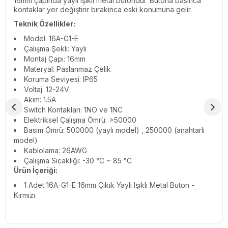
16mm çapında yaylı ışıklı metal butondur. Butona basınca
kontaklar yer değiştirir bırakınca eski konumuna gelir.
Teknik Özellikler:
Model: 16A-G1-E
Çalışma Şekli: Yaylı
Montaj Çapı: 16mm
Materyal: Paslanmaz Çelik
Koruma Seviyesi: IP65
Voltaj: 12-24V
Akım: 1.5A
Switch Kontakları: 1NO ve 1NC
Elektriksel Çalışma Ömrü: >50000
Basım Ömrü: 500000 (yaylı model) , 250000 (anahtarlı
model)
Kablolama: 26AWG
Çalışma Sıcaklığı: -30 °C ~ 85 °C
Ürün İçeriği:
1 Adet 16A-G1-E 16mm Çıkık Yaylı Işıklı Metal Buton -
Kırmızı