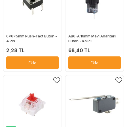
6x6x5mm Push-Tact Buton -
AB6-A 16mm Mavi Anahtarlı
4 Pin
Buton - Kalıcı
2,28 TL
68,40 TL
Ekle
Ekle