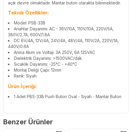
açık devre olmaktadır. Mantar buton olarakta bilinmektedir.
Teknik Özellikler:
Model: PSB-33B
Anahtar Dayanımı: AC - 36V/10A, 110V/10A, 220V/5A,
380V/2.7A, 600V/1.8A
DC 6V/4A, 12V/4A, 24V/4A, 48V/4A, 110V/2A, 220V/1A,
440V/0.6A
Anma Akım ve Voltajı: 3A 250V, 6A 125VAC
Dielektrik Dayanımı: >1500VAC/dak.
Sıcaklık Dayanımı: -25°C - +40°C
Montaj Deliği Çapı: 12mm
Renk: Siyah
Ürün İçeriği:
1 Adet PBS-33B Push Buton Oval - Siyah - Mantar Buton
Benzer Ürünler