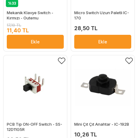
%33
Mekanik Klavye Switch -
Micro Switch Uzun Paletli IC-
Kırmızı - Outemu
170
17,10 TL
28,50 TL
11,40 TL
Ekle
Ekle
PCB Tip ON-OFF Switch - SS-
Mini Çıt Çıt Anahtar - IC-192B
12D11G5R
10,26 TL