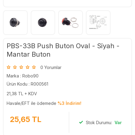
PBS-33B Push Buton Oval - Siyah -
Mantar Buton
0 Yorumlar
Marka :
Robo90
Ürün Kodu : R000561
21,38
TL + KDV
Havale/EFT ile ödemede
%3 İndirim!
25,65
TL
Stok Durumu:
Var