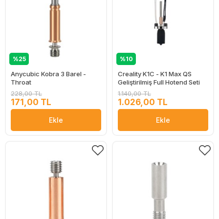
%25
%10
Anycubic Kobra 3 Barel -
Creality K1C - K1 Max QS
Throat
Geliştirilmiş Full Hotend Seti
228,00 TL
1.140,00 TL
171,00 TL
1.026,00 TL
Ekle
Ekle