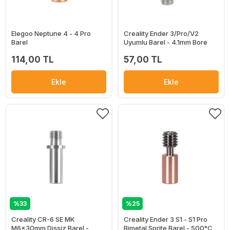
Elegoo Neptune 4 - 4 Pro
Creality Ender 3/Pro/V2
Barel
Uyumlu Barel - 4.1mm Bore
114,00 TL
57,00 TL
Ekle
Ekle
%33
%25
Creality CR-6 SE MK
Creality Ender 3 S1 - S1 Pro
M6x30mm Dişsiz Barel -
Bimetal Sprite Barel - 500°C