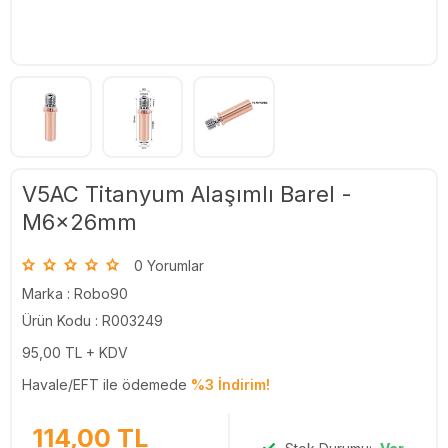
V5AC Titanyum Alaşımlı Barel -
M6x26mm
0 Yorumlar
Marka :
Robo90
Ürün Kodu : R003249
95,00
TL + KDV
Havale/EFT ile ödemede
%3 İndirim!
114,00
TL