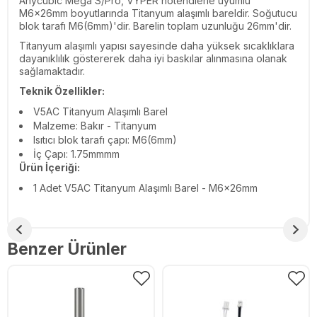
Anycubic Mega S/Pro, VYPER hotendlerle uyumlu
M6x26mm boyutlarında Titanyum alaşımlı bareldir. Soğutucu
blok tarafı M6(6mm)'dir. Barelin toplam uzunluğu 26mm'dir.
Titanyum alaşımlı yapısı sayesinde daha yüksek sıcaklıklara
dayanıklılık göstererek daha iyi baskılar alınmasına olanak
sağlamaktadır.
Teknik Özellikler:
V5AC Titanyum Alaşımlı Barel
Malzeme: Bakır - Titanyum
Isıtıcı blok tarafı çapı: M6(6mm)
İç Çapı: 1.75mmmm
Ürün İçeriği:
1 Adet V5AC Titanyum Alaşımlı Barel - M6x26mm
Benzer Ürünler