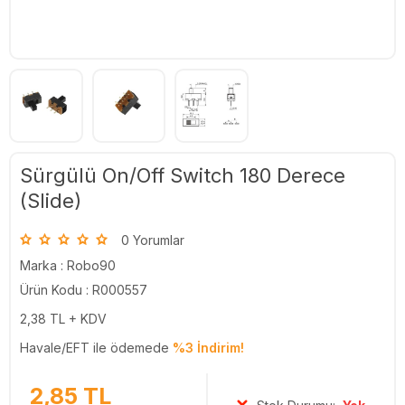
Sürgülü On/Off Switch 180 Derece
(Slide)
0 Yorumlar
Marka :
Robo90
Ürün Kodu : R000557
2,38
TL + KDV
Havale/EFT ile ödemede
%3 İndirim!
2,85
TL