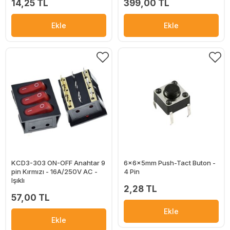
14,25 TL
399,00 TL
Ekle
Ekle
KCD3-303 ON-OFF Anahtar 9
6x6x5mm Push-Tact Buton -
pin Kırmızı - 16A/250V AC -
4 Pin
Işıklı
2,28 TL
57,00 TL
Ekle
Ekle