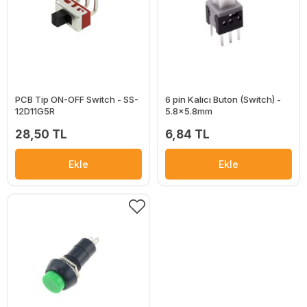
PCB Tip ON-OFF Switch - SS-
6 pin Kalıcı Buton (Switch) -
12D11G5R
5.8x5.8mm
28,50 TL
6,84 TL
Ekle
Ekle