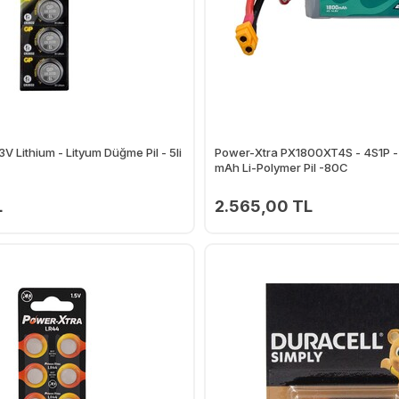
 Lithium - Lityum Düğme Pil - 5li
Power-Xtra PX1800XT4S - 4S1P -
mAh Li-Polymer Pil -80C
L
2.565,00 TL
Ekle