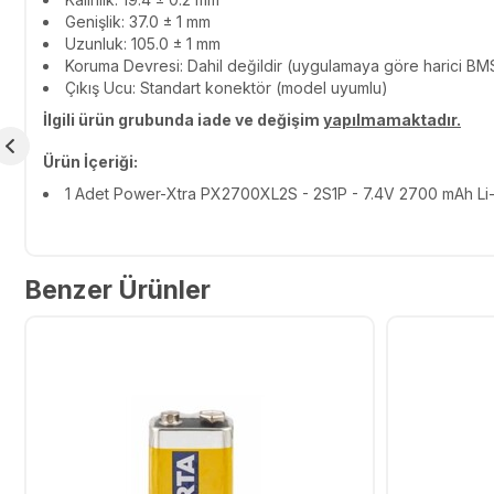
Genişlik: 37.0 ± 1 mm
Uzunluk: 105.0 ± 1 mm
Koruma Devresi: Dahil değildir (uygulamaya göre harici BMS
Çıkış Ucu: Standart konektör (model uyumlu)
İlgili ürün grubunda iade ve değişim
yapılmamaktadır.
Ürün İçeriği:
1 Adet Power-Xtra PX2700XL2S - 2S1P - 7.4V 2700 mAh Li-
Benzer Ürünler