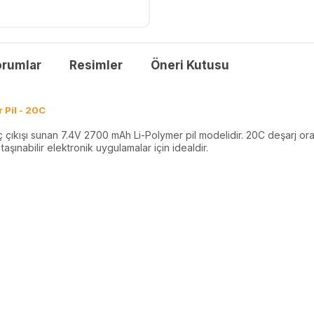
orumlar
Resimler
Öneri Kutusu
Pil - 20C
kışı sunan 7.4V 2700 mAh Li-Polymer pil modelidir. 20C deşarj oran
aşınabilir elektronik uygulamalar için idealdir.