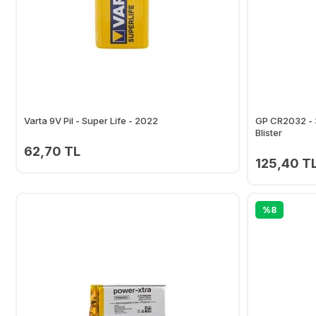
Varta 9V Pil - Super Life - 2022
GP CR2032 - 3V
Blister
62,70 TL
125,40 T
Ekle
%8