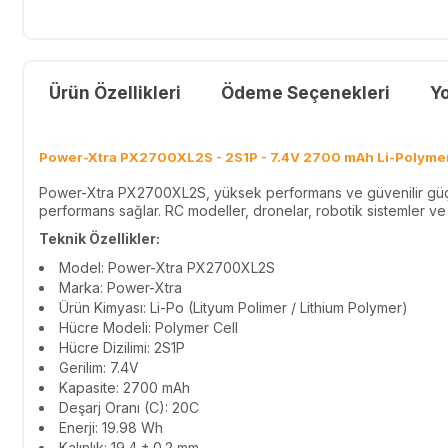
Ürün Özellikleri
Ödeme Seçenekleri
Y
Power-Xtra PX2700XL2S - 2S1P - 7.4V 2700 mAh Li-Polymer 
Power-Xtra PX2700XL2S, yüksek performans ve güvenilir güç çı
performans sağlar. RC modeller, dronelar, robotik sistemler ve t
Teknik Özellikler:
Model: Power-Xtra PX2700XL2S
Marka: Power-Xtra
Ürün Kimyası: Li-Po (Lityum Polimer / Lithium Polymer)
Hücre Modeli: Polymer Cell
Hücre Dizilimi: 2S1P
Gerilim: 7.4V
Kapasite: 2700 mAh
Deşarj Oranı (C): 20C
Enerji: 19.98 Wh
Kalınlık: 19.4 ± 0.2 mm