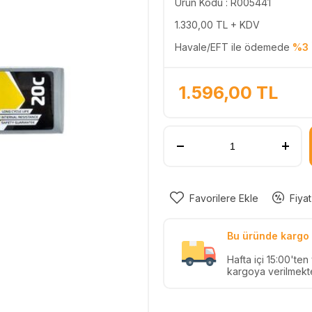
Ürün Kodu : R005441
1.330,00
TL + KDV
Havale/EFT ile ödemede
%3 
1.596,00
TL
Favorilere Ekle
Fiyat
Bu üründe kargo 
Hafta içi 15:00'te
kargoya verilmekte