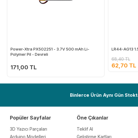
Power-Xtra PX502251 - 3.7V 500 mAh Li-
LR44-AG13 1.5
Polymer Pil - Devreli
68,40 TL
62,70 TL
171,00 TL
Ekle
Binlerce Ürün Aynı Gün Stokt
Popüler Sayfalar
Öne Çıkanlar
3D Yazıcı Parçaları
Teklif Al
Arduino Modelleri
Geliştirme Kartları