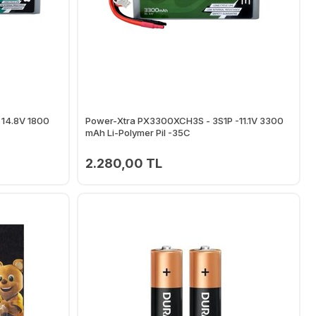
 14.8V 1800
Power-Xtra PX3300XCH3S - 3S1P -11.1V 3300
mAh Li-Polymer Pil -35C
2.280,00 TL
Ekle
Ekle