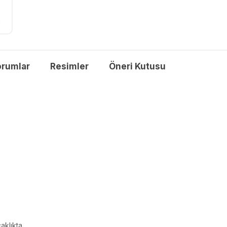
orumlar
Resimler
Öneri Kutusu
aklıkta