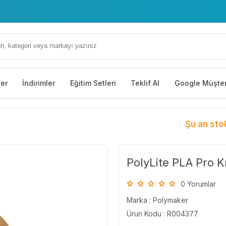
ler
İndirimler
Eğitim Setleri
Teklif Al
Google Müşter
Şu an sto
PolyLite PLA Pro K
0 Yorumlar
Marka :
Polymaker
Ürün Kodu : R004377