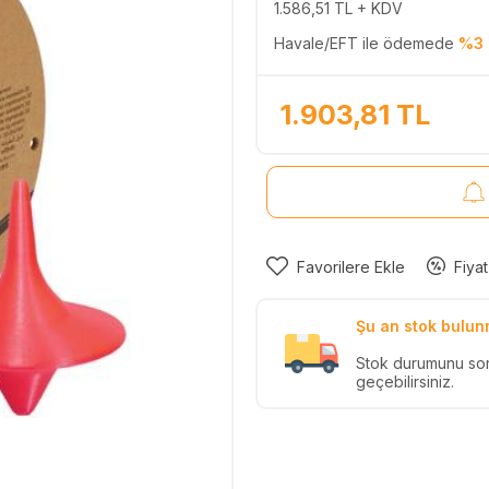
1.586,51
TL + KDV
Havale/EFT ile ödemede
%3 
1.903,81
TL
Favorilere Ekle
Fiyat
Şu an stok bulun
Stok durumunu so
geçebilirsiniz.