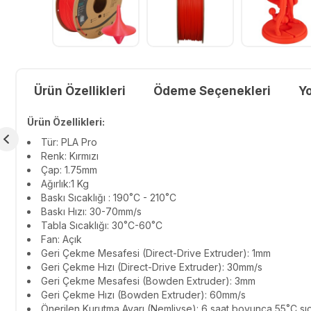
Ürün Özellikleri
Ödeme Seçenekleri
Y
Ürün Özellikleri:
Tür:
PLA Pro
Renk: Kırmızı
Çap:
1.75mm
Ağırlık:
1 Kg
Baskı Sıcaklığı :
190˚C - 210˚C
Baskı Hızı:
30-70mm/s
Tabla Sıcaklığı:
30
˚C-60˚C
Fan:
Açık
Geri Çekme Mesafesi (Direct-Drive Extruder):
1
mm
Geri Çekme Hızı (Direct-Drive Extruder):
3
0mm/s
Geri Çekme Mesafesi (Bowden Extruder):
3
mm
Geri Çekme Hızı (Bowden Extruder):
6
0mm/s
Önerilen Kurutma Ayarı (Nemliyse):
6 saat boyunca 55˚C sıc