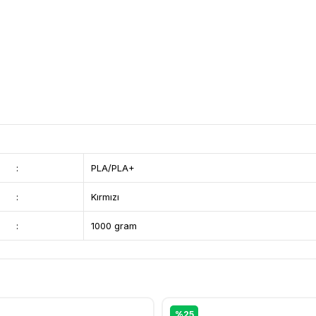
:
PLA/PLA+
:
Kırmızı
:
1000 gram
%25