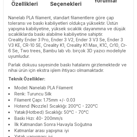
Yorumlar
Re
Özellikleri
Seçenekleri
Nanelab PLA filament, standart filamentlere göre çap
toleransı ve baskı kabiliyetleri oldukça yüksektir. Üstün
yapışma kabiliyetine, yüksek sıcaklık dayanımına ve düşük
sıcaklıklarda baskı alabilme kabiliyetine sahiptir.
Creality Ender 3 Pro, Ender 3 V2, Ender 3 V3 Se, Ender 3
V3 KE, CR-10 SE, Creality K1, Creality K1 Max, K1C, Cr10, Cr-
6 Se, Two trees, Bambu lab vb. birçok 3D yazıcı modeliyle
uyumludur.
Parlak dokusu sayesinde baskı hatalarını girzlemektedir ve
nihai ürün için ekstra işlem ihtiyacı olmamaktadır.
Teknik Özellikler:
Model: Nanelab PLA Filament
Renk: Turuncu Silk
Filament Çapı: 1.75mm +/- 0.03
Hotend (Nozzle) Sıcaklığı: 200°C - 220°C
Yatak(Hotbed) Sıcaklığı: 50°C - 70°C
Baskı Hızı: 40- 200mm/s
İlk Katmandan Sonra Havayla Soğutma
Katmanlar arası yapışma: iyi
Yatak yapışması: iyi