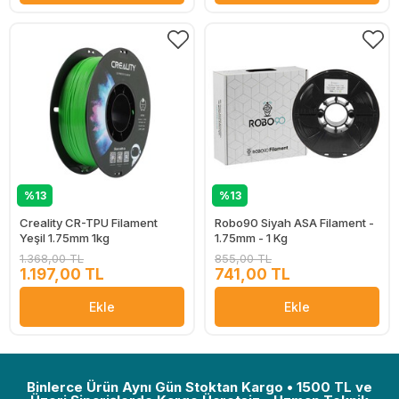
%13
%13
Creality CR-TPU Filament
Robo90 Siyah ASA Filament -
Yeşil 1.75mm 1kg
1.75mm - 1 Kg
1.368,00 TL
855,00 TL
1.197,00 TL
741,00 TL
Ekle
Ekle
Binlerce Ürün Aynı Gün Stoktan Kargo • 1500 TL ve