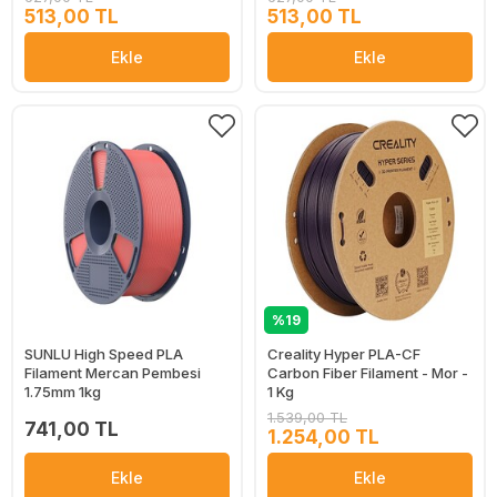
513,00 TL
513,00 TL
Ekle
Ekle
%19
SUNLU High Speed PLA
Creality Hyper PLA-CF
Filament Mercan Pembesi
Carbon Fiber Filament - Mor -
1.75mm 1kg
1 Kg
1.539,00 TL
741,00 TL
1.254,00 TL
Ekle
Ekle