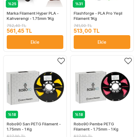
%25
%31
Marka Filament Hyper PLA -
Flashforge - PLA Pro Yeşil
Kahverengi - 1.75mm 1Kg
Filament 1Kg
752,40 TL
741,00 TL
561,45 TL
513,00 TL
Ekle
Ekle
%18
%18
Robo90 Sarı PETG Filament -
Robo90 Pembe PETG
1.75mm - 1 Kg
Filament - 1.75mm - 1 Kg
627,00 TL
627,00 TL