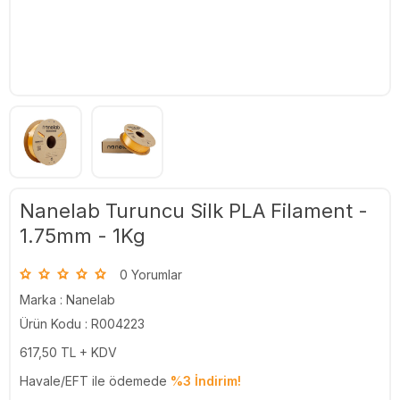
Nanelab Turuncu Silk PLA Filament -
1.75mm - 1Kg
0 Yorumlar
Marka :
Nanelab
Ürün Kodu : R004223
617,50
TL + KDV
Havale/EFT ile ödemede
%3 İndirim!