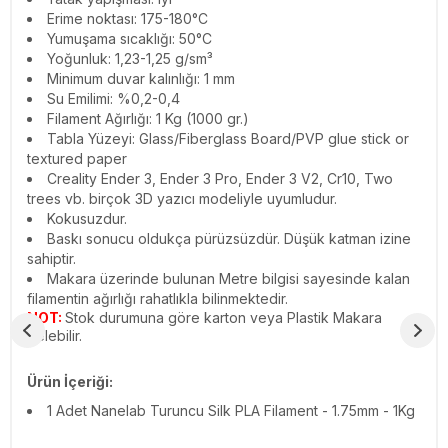
Erime noktası: 175-180°C
Yumuşama sıcaklığı: 50°C
Yoğunluk: 1,23-1,25 g/sm³
Minimum duvar kalınlığı: 1 mm
Su Emilimi: %0,2-0,4
Filament Ağırlığı: 1 Kg (1000 gr.)
Tabla Yüzeyi: Glass/Fiberglass Board/PVP glue stick or
textured paper
Creality Ender 3, Ender 3 Pro, Ender 3 V2, Cr10, Two
trees vb. birçok 3D yazıcı modeliyle uyumludur.
Kokusuzdur.
Baskı sonucu oldukça pürüzsüzdür. Düşük katman izine
sahiptir.
Makara üzerinde bulunan Metre bilgisi sayesinde kalan
filamentin ağırlığı rahatlıkla bilinmektedir.
NOT:
Stok durumuna göre karton veya Plastik Makara
gelebilir.
Ürün İçeriği:
1 Adet Nanelab Turuncu Silk PLA Filament - 1.75mm - 1Kg