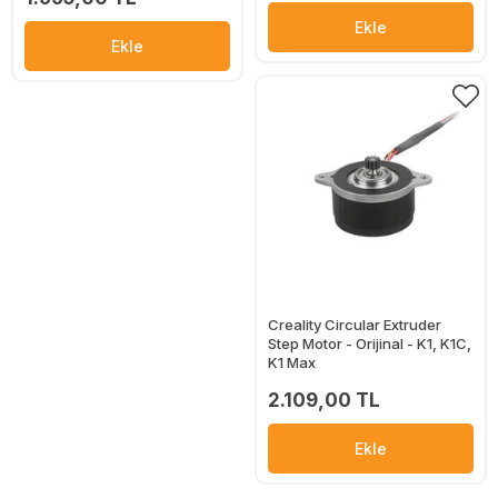
Ekle
Ekle
Creality Circular Extruder
Step Motor - Orijinal - K1, K1C,
K1 Max
2.109,00 TL
Ekle