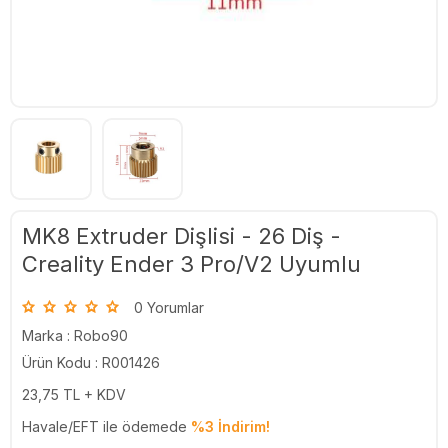
MK8 Extruder Dişlisi - 26 Diş -
Creality Ender 3 Pro/V2 Uyumlu
0 Yorumlar
Marka :
Robo90
Ürün Kodu : R001426
23,75
TL + KDV
Havale/EFT ile ödemede
%3 İndirim!