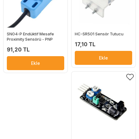
SN04-P Endüktif Mesafe
HC-SR501 Sensör Tutucu
Proximity Sensörü - PNP
17,10 TL
91,20 TL
Ekle
Ekle