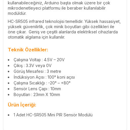
kullanabileceğiniz, Arduino başta olmak üzere bir çok
mikrodenetleyeci platformu ile beraber kullanılabilir
modüldür.
HC-SR505 infrared teknolojisi temellidir. Yüksek hassasiyet,
yüksek güvenilirlik, çok minik boyutları gibi özellikleri ile
öne çıkar. Geniş ve çeşitli alanlarda elektriksel cihazlarda
otomatik algılama için kullanılır.
Teknik Özellikler:
Çalışma Voltajı : 4.5V – 20V
Çıkış : 3.3V veya 0V
Görüş Mesafesi : 3 metre
İndüksiyon Açısı : 100° koni açısı
Çalışma Sıcaklığı : -20° – +80°
Sensör Lens Çapı : 10mm
Boyutları : 23mm X 10mm
Ürün İçeriği:
1 Adet HC-SR505 Mini PIR Sensör Modülü