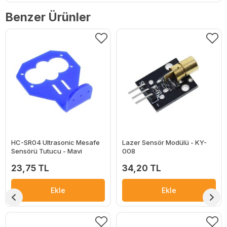
Benzer Ürünler
HC-SR04 Ultrasonic Mesafe
Lazer Sensör Modülü - KY-
Sensörü Tutucu - Mavi
008
23,75 TL
34,20 TL
Ekle
Ekle