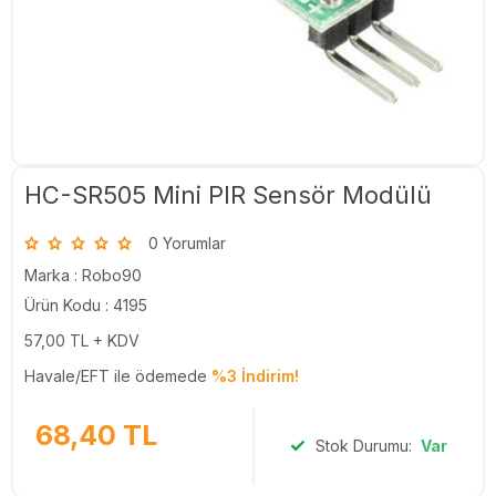
HC-SR505 Mini PIR Sensör Modülü
0 Yorumlar
Marka :
Robo90
Ürün Kodu : 4195
57,00
TL + KDV
Havale/EFT ile ödemede
%3 İndirim!
68,40
TL
Stok Durumu:
Var