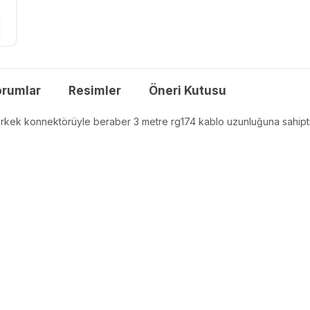
orumlar
Resimler
Öneri Kutusu
kek konnektörüyle beraber 3 metre rg174 kablo uzunluğuna sahiptir. U