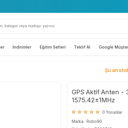
ler
İndirimler
Eğitim Setleri
Teklif Al
Google Müşter
Şu an sto
GPS Aktif Anten -
1575.42±1MHz
0 Yorumlar
Marka :
Robo90