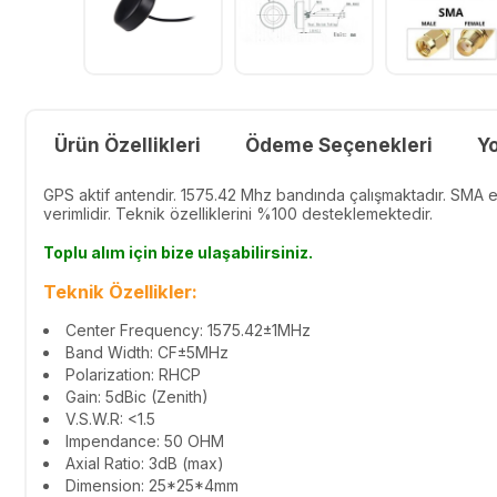
Ürün Özellikleri
Ödeme Seçenekleri
Y
GPS aktif antendir. 1575.42 Mhz bandında çalışmaktadır. SMA er
verimlidir. Teknik özelliklerini %100 desteklemektedir.
Toplu alım için bize ulaşabilirsiniz.
Teknik Özellikler:
Center Frequency: 1575.42±1MHz
Band Width: CF±5MHz
Polarization: RHCP
Gain: 5dBic (Zenith)
V.S.W.R: <1.5
Impendance: 50 OHM
Axial Ratio: 3dB (max)
Dimension: 25*25*4mm