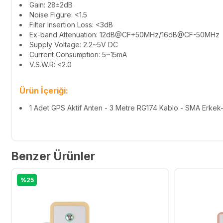
Gain: 28±2dB
Noise Figure: <1.5
Filter Insertion Loss: <3dB
Ex-band Attenuation:
12dB@CF+50MHz/16dB@CF-50MHz
Supply Voltage: 2.2~5V DC
Current Consumption: 5~15mA
V.S.W.R: <2.0
Ürün İçeriği:
1 Adet GPS Aktif Anten - 3 Metre RG174 Kablo - SMA Erke
Benzer Ürünler
%25