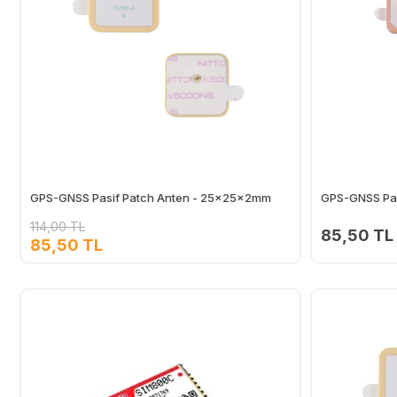
GPS-GNSS Pasif Patch Anten - 25x25x2mm
GPS-GNSS Pas
114,00 TL
85,50 TL
85,50 TL
Ekle