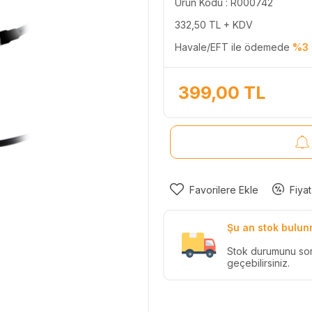
Ürün Kodu : R000742
332,50
TL + KDV
Havale/EFT ile ödemede
%3 
399,00
TL
Favorilere Ekle
Fiyat
Şu an stok bulun
Stok durumunu so
geçebilirsiniz.