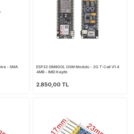
etre - SMA
ESP32 SIM800L GSM Modülü - 2G T-Call V1.4
4MB - IMEI Kayıtlı
2.850,00 TL
Ekle
Ekle