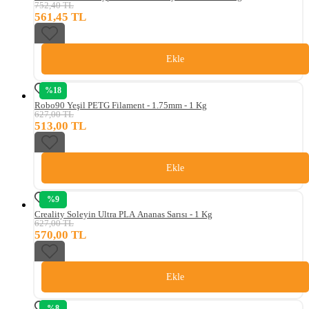
752,40 TL
561,45 TL
Ekle
%18
Robo90 Yeşil PETG Filament - 1.75mm - 1 Kg
627,00 TL
513,00 TL
Ekle
%9
Creality Soleyin Ultra PLA Ananas Sarısı - 1 Kg
627,00 TL
570,00 TL
Ekle
%8