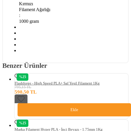
Kırmızı
Filament Ağırlığı
:
1000 gram
Benzer Ürünler
%25
Flashforge - High Speed PLA+ Saf Yeşil Filament 1Kg
795,15 TL
598,50 TL
Ekle
%25
Marka Filament Hyper PLA - İnci Beyazı - 1.75mm 1Kg