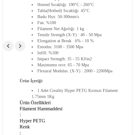
Hotend Sıcaklığı: 190°C - 260°C
Tabla(Hotbed) Sıcaklığı: 45°C
Baskı Hızı: 50-300mm/s
Fan: %100
Filament Net Ağırlığı: 1 kg
Tensile Strength (X-Y) : 40 - 50 Mpa
Elongation at Break : 6% - 10 %
Emodus: 3100 - 3500 Mpa
Infill: %100
Impact Strength: 35 - 55 KJ/m2
Maximumu orce: 65 - 70 Mpa
Flexural Modulus: (X-Y) : 2000 - 2200Mpa
Ürün İçeriği:
1 Adet Creality Hyper PETG Kırmızı Filament
1.75mm 1Kg
Ürün Özellikleri
Filament Hammaddesi
:
Hyper PETG
Renk
: