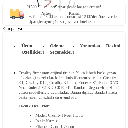
1500 TL ve üzeri siparişlerde kargo ücretsiz!
Peltier
Kristal
Hafta içi 15:00'ten ve Cumartesi 12:00'den önce verilen
siparişler aynı gün kargoya verilmektedir.
Kampanya
Ürün
Ödeme
Yorumlar
Resimler
Özellikleri
Seçenekleri
Creality firmasının orijinal ürüdür. Yüksek hızlı baskı yapan
cihazlar için özel olarak üretilmiş filament serisidir. Creality
K1, Creality K1C, Creality K1 max, Ender 5 S1, Ender 3 V3
Neo, Ender 3 V3 KE, CR10 SE, Bambu, Elegoo vb. hızlı 3D
yazıcı modelleriyle uyumludur. Bunun dışında standart hızda
baskı yapan cihazlarla da uyumludur.
Teknik Özellikler:
Model: Creality Hyper PETG
Renk:
Kırmızı
Filament Çapı: 1.75mm