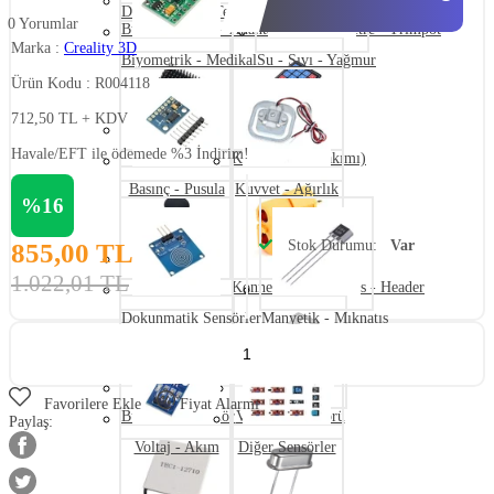
Diğer Ölçü ve Test Aletleri
0 Yorumlar
Buton - Switch - Anahtar
Potansiyometre - Trimpot
Marka :
Creality 3D
Biyometrik - Medikal
Su - Sıvı - Yağmur
Ürün Kodu : R004118
712,50
TL + KDV
Havale/EFT ile ödemede
%3 İndirim!
Soğutucu
Keypad (Tuş Takımı)
Basınç - Pusula
Kuvvet - Ağırlık
%16
Stok Durumu:
Var
855,00
TL
1.022,01
TL
Joystick
Konnektör - Klemens - Header
Dokunmatik Sensörler
Manyetik - Mıknatıs
Favorilere Ekle
Fiyat Alarmı
Buzzer - Hoparlör
Voltaj Regülatörü
Paylaş:
Voltaj - Akım
Diğer Sensörler