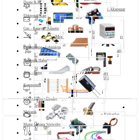
Drone & RC
Raspberry Pi Modelleri
Raspberry Pi Aksesuar
Elektronik Kart
3D Yazıcı Parçaları
Filament & Reçine
Tekerlek
Drone Aksesuarları
Güç - Batarya - Adaptör
Sensör / Modül - Arduino Uyumlu
Modüller
Voltaj Regülatör Kartları
Raspberry Pi Setleri
Prototipleme - Lehimleme
Pil - Batarya
Güç Kaynakları
Lazer - CNC ve CNC Bileşenleri
3D Tarayıcı
STEM - Robotik - Eğitim
Kablosuz Haberleşme
Bakır Plaket - Pertinaks
Shield - Arduino Uyumlu
Araç - Gereç
Röle - Mosfet Kartları
Amfi - Ses Kartları
Bluetooth
WiFi
Komponent
Pil Yuvası
Şarj Devreleri
Sepetim
0
Kablo Bağı
Bant Çeşitleri
LCD - Ekran - Display
Havya - Lehim
Breadboard
Set Çeşitleri - Arduino Uyumlu
Direnç
Kondansatör
Dönüştürücü
Programlayıcı
Mekanik
RF Modüller
RFID Okuyucular ve Etiketler
Güneş Paneli - Pili
Motor - Motor Sürücüler
Makaron Çeşitleri
El Aletleri
Mil Tutucu
Mil