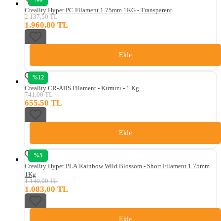
Creality Hyper PC Filament 1.75mm 1KG - Transparent
2.137,50 TL
1.960,80 TL
Ekle
%12
Creality CR-ABS Filament - Kırmızı - 1 Kg
741,00 TL
655,50 TL
Ekle
%5
Creality Hyper PLA Rainbow Wild Blossom - Short Filament 1.75mm
1Kg
1.140,00 TL
1.083,00 TL
Ekle