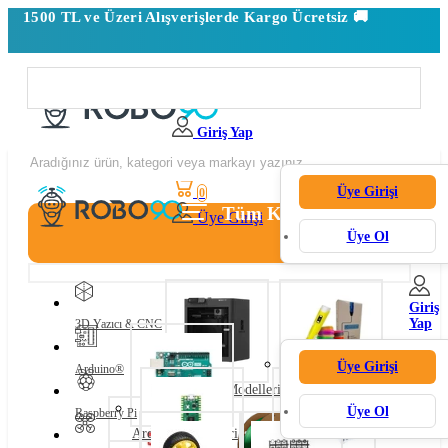
1500 TL ve Üzeri Alışverişlerde Kargo Ücretsiz 🚚
Giriş Yap
Sepetim
0
Üye Girişi
0
Tüm Kategoriler
Üye Girişi
Üye Ol
Giriş
Yap
3D Yazıcı & CNC
Üye Girişi
Arduino®
3D Yazıcı Modelleri
3D Kalem Yazıcı
Üye Ol
Raspberry Pi
Arduino Modelleri